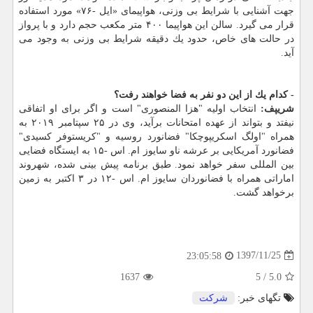
جهت آشنایی با شرایط بی وزنی، هواپیمای «ایل -۷۶» مورد استفاده
قرار می گیرد. سالن این هواپیما ۴۰۰ متر مكعب حجم دارد و با پرواز
در حالت های خاص، حدود یك دقیقه شرایط بی وزنی به وجود می
آید.
- كدام یك از این دو نفر به فضا خواهند رفت؟
شریپف:
انتخاب اولیه "هزا المنصوری" است و اگر برای او اتفاقی
نیفتد و بتواند از عهده امتحانات برآید، وی در ۲۵ سپتامبر ۲۰۱۹ به
همراه "اولگ اسكریپوچكا" فضانورد روسیه و "كریستوفر كسیدی"
فضانورد آمریكایی بر عرشه ناو سایوز ام. اس -۱۵ به ایستگاه فضایی
بین المللی سفر خواهد نمود. طبق برنامه پیش بینی شده، شهروند
اماراتی همراه با فضانوردان سایوز ام. اس -۱۲ در ۳ اكتبر به زمین
برخواهد گشت.
1397/11/25
23:05:58
1637
5
/
5.0
تگهای خبر:
شركت