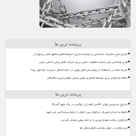
پربیننده ترین ها
اجرای طرح مشترک شناسایی و توانمندسازی استعدادهای مناطق کمتر برخوردار
طرح نوشناس چتر حمایت معاونت علمی برای شرکت های پیش دانش بنیان
تجربه شما در استفاده از پیامرسان های بومی در ایام اختلال اینترنت چه طور بود؟
اعلام فراخوان برای توسعه فناوری بومی پایش نفوذپذیری ساختمان
پربحث ترین ها
شروع سرویس پولی تاکسی خودران زوکس در یک شهر آمریکا
دقیقا به اندازه مصرف ترافیک بین الملل از حجم بسته کسر می شود
فراخوان ساخت مودم نوری با تراشه بومی منتشر گردید
خردسالان در تونل وحشت فیلترشکن ها