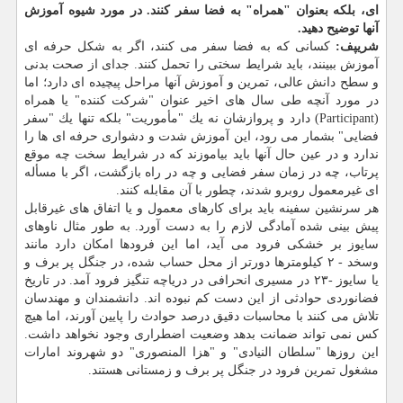
ای، بلكه بعنوان "همراه" به فضا سفر كنند. در مورد شیوه آموزش
آنها توضیح دهید.
شریپف:
كسانی كه به فضا سفر می كنند، اگر به شكل حرفه ای
آموزش ببینند، باید شرایط سختی را تحمل كنند. جدای از صحت بدنی
و سطح دانش عالی، تمرین و آموزش آنها مراحل پیچیده ای دارد؛ اما
در مورد آنچه طی سال های اخیر عنوان "شركت كننده" یا همراه
(Participant) دارد و پروازشان نه یك "مأموریت" بلكه تنها یك "سفر
فضایی" بشمار می رود، این آموزش شدت و دشواری حرفه ای ها را
ندارد و در عین حال آنها باید بیاموزند كه در شرایط سخت چه موقع
پرتاب، چه در زمان سفر فضایی و چه در راه بازگشت، اگر با مسأله
ای غیرمعمول روبرو شدند، چطور با آن مقابله كنند.
هر سرنشین سفینه باید برای كارهای معمول و یا اتفاق های غیرقابل
پیش بینی شده آمادگی لازم را به دست آورد. به طور مثال ناوهای
سایوز بر خشكی فرود می آید، اما این فرودها امكان دارد مانند
وسخد - ۲ كیلومترها دورتر از محل حساب شده، در جنگل پر برف و
یا سایوز -۲۳ در مسیری انحرافی در دریاچه تنگیز فرود آمد. در تاریخ
فضانوردی حوادثی از این دست كم نبوده اند. دانشمندان و مهندسان
تلاش می كنند با محاسبات دقیق درصد حوادث را پایین آورند، اما هیچ
كس نمی تواند ضمانت بدهد وضعیت اضطراری وجود نخواهد داشت.
این روزها "سلطان النیادی" و "هزا المنصوری" دو شهروند امارات
مشغول تمرین فرود در جنگل پر برف و زمستانی هستند.