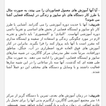
- آیا آنها آموزش های معمول فضانوردان را می بینند، به صورت مثال
با طرز كار دستگاه های ناو سایوز و زندگی در ایستگاه فضایی آشنا
می شوند؟
شریپف:
آنها با جدیت دوره آموزشی را می گذرانند. آشنایی با طرز
كار ناو سایوز و ایستگاه فضایی از بخش های اساسی و تقریباً دائمی
دوره آموزشی آنهاست. "النیادی" و "المنصوری" باید دانش و تجربه
لازم در مورد چگونگی زندگی و استفاده از سفینه و ایستگاه مداری
كه مقرر است با آنها باید پرواز كنند را فرا بگیرند. بنابراین در كنار
آموزش های فوق العاده فرود اضطراری در آب، جنگل، مناطق
دورافتاده، مرتباً تحت نظر مدرسان مركز گاگارین، در شبیه سازهای
سایوز و ایستگاه فضایی، آموزش را ادامه می دهند. به صورت مثال
طی هفته ای كه گذشت، آنها سه بار ساعاتی را در این شبیه سازها
فعالیت داشتند و با وسایل و دستگاه های مختلف این دو عملاً آشنا
شدند.
شریپف:
در زمان آموزش های بعدی، تمرین با دستگاه گریز از مركز
۱۸ متر مجتمع آموزشی گاگارین، ارگانیزم بدنی آنها را برای تحمل بار
جاذبه اضافی در زمان پرتاب و بازگشت آماده خواهد نمود. همینطور