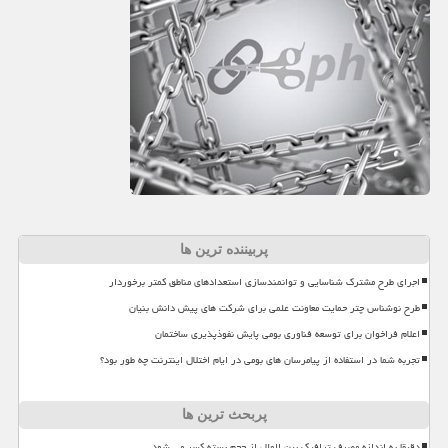
پربیننده ترین ها
اجرای طرح مشترک شناسایی و توانمندسازی استعدادهای مناطق کمتر برخوردار
طرح نوشناس چتر حمایت معاونت علمی برای شرکت های پیش دانش بنیان
اعلام فراخوان برای توسعه فناوری بومی پایش نفوذپذیری ساختمان
تجربه شما در استفاده از پیامرسان های بومی در ایام اختلال اینترنت چه طور بود؟
پربحث ترین ها
دقیقا به اندازه مصرف ترافیک بین الملل از حجم بسته کسر می شود