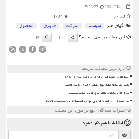
1397/10/22
15:26:23
1707
5
/
5.0
تگهای خبر:
سیستم
,
شركت
,
فناوری
,
محصول
این مطلب را می پسندید؟
(0)
(1)
X
تازه ترین مطالب مرتبط
رتبه هوش مصنوعی ایران در پژوهش بین ۱۲ تا ۱۸
تغییر پارادایم همکاریهای علمی و فناورانه بین المللی
باتری ها پاسخگوی قطعی برق طولانی مدت نیستند
خورشید در راه فتح بازار برق جهان با اهمیت ترین رکوردهای 2026
نظرات بینندگان gph در مورد این مطلب
لطفا شما هم
نظر دهید