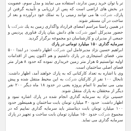
تر یا توان خرید زمین ندارند، استفاده می نمایند و مدل سوم، عضویت
در بخش های اراضی است كه پس از ارزیابی و تأییدیه گرفتن از
پارك،
شركت
ها می توانند زمینی را به تملك خود درآورده و بعد از
ساخت در آن مستقر شوند.
در همین راستا مراسم امضای قرارداد واگذاری زمین به یك
شركت
با
حضور مدیركل امور
شركت
های دانش بنیان پارك فناوری پردیس و
جمعی از مدیران و كارشناسان دو مجموعه برگزار گردید.
سرمایه گذاری ۱۵۰ میلیارد تومانی در پارك
ابراهیم حسین نژاد مدیرعامل این
شركت
اظهار داشت: در ابتدا ۵۰۰
متر، فضای استیجاری در پارك داشتیم و هم اكنون پس از اقدامات
اولیه توانستیم ۵ هزار متر زمین خریداری نموده كه حدود ۸ هزار متر
فضای اصلی ساختمان است.
وی با اشاره به تعداد كاركنانی كه به پارك خواهند آمد، اظهار داشت:
تابحال ۱۰۰ نفر از كاركنان
شركت
به این محیط منتقل شده و پیش
بینی می نماییم تا اتمام پروژه یعنی در حدود ۱۸ ماه دیگر ۲۰۰ نفر
دیگر از محققان به پارك منتقل شوند.
حسینی نژاد به سرمایه گذاری انجام شده در پارك اشاره نمود و
اظهار داشت: حدود ۴۰ میلیارد تومان بابت ساختمان و همینطور حدود
۱۰۰ میلیارد تومان بابت دیتاسنتر باید سرمایه گذاری نماییم كه در
مجموع
شركت
حدود ۱۵۰ میلیارد تومان بابت ساخت و تجهیز در پارك
سرمایه گذاری می نماید.