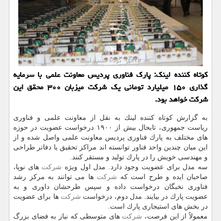
كوتاه كننده لینك: پارك فناوری پردیس معاونت علمی با سرمایه
گذاری ۱۵۰ میلیارد تومانی یك شركت میزبان ۳۰۰ محقق این
شركت خواهد بود.
به گزارش كوتاه كننده لینك به نقل از معاونت علمی و فناوری
ریاست جمهوری، تابحال بیش از ۱۹۰۰ درخواست عضویت در حوزه
های مختلف به پارك فناوری پردیس معاونت علمی واصل شده و از
این میان چندین واحد فناور توانسته اند مراكز تحقیق یا دفاتر طراحی
و مهندسی خویش را در پارك تولید و مستقر كنند.
سه مدل برای عضویت وجود دارد. مدل اول ویژه
شركت
های نوپا،
صاحبان ایده و طرح است كه
شركت
ها می توانند به مركز رشد
فناوری نخبگان درخواست داده و سپس طرحشان داوری و به
عضویت پارك در بیایند. مدل دوم، درخواست
شركت
ها برای عضویت
در بخش های استیجاری پارك است.
معمولاً از این فرصت،
شركت
های متوسطی كه نیاز به فضای بزرگ