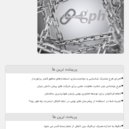
پربیننده ترین ها
اجرای طرح مشترک شناسایی و توانمندسازی استعدادهای مناطق کمتر برخوردار
طرح نوشناس چتر حمایت معاونت علمی برای شرکت های پیش دانش بنیان
اعلام فراخوان برای توسعه فناوری بومی پایش نفوذپذیری ساختمان
تجربه شما در استفاده از پیامرسان های بومی در ایام اختلال اینترنت چه طور بود؟
پربحث ترین ها
دقیقا به اندازه مصرف ترافیک بین الملل از حجم بسته کسر می شود