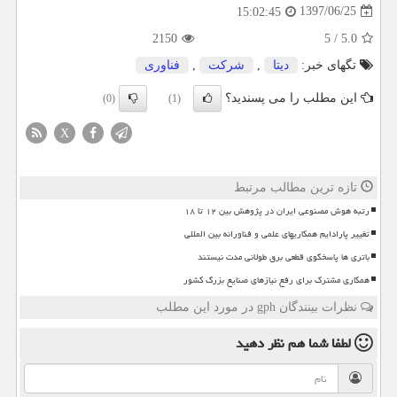
1397/06/25
15:02:45
2150
5
/
5.0
تگهای خبر:
دیتا
,
شركت
,
فناوری
این مطلب را می پسندید؟
(0)
(1)
X
تازه ترین مطالب مرتبط
رتبه هوش مصنوعی ایران در پژوهش بین ۱۲ تا ۱۸
تغییر پارادایم همکاریهای علمی و فناورانه بین المللی
باتری ها پاسخگوی قطعی برق طولانی مدت نیستند
همکاری مشترک برای رفع نیازهای صنایع بزرگ کشور
نظرات بینندگان gph در مورد این مطلب
لطفا شما هم
نظر دهید