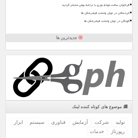
فراخوان ساخت مودم نوری با تراشه بومی منتشر گردید
خردسالان در تونل وحشت فیلترشکن ها
کودکان در تونل وحشت فیلترشکن ها
جدیدترین ها
موضوع های كوتاه كننده لینك
تولید
شركت
آزمایش
فناوری
سیستم
ابزار
رپورتاژ
خدمات