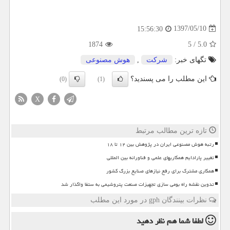
1397/05/10
15:56:30
1874
5
/
5.0
تگهای خبر:
شركت
,
هوش مصنوعی
این مطلب را می پسندید؟
(0)
(1)
X
تازه ترین مطالب مرتبط
رتبه هوش مصنوعی ایران در پژوهش بین ۱۲ تا ۱۸
تغییر پارادایم همکاریهای علمی و فناورانه بین المللی
همکاری مشترک برای رفع نیازهای صنایع بزرگ کشور
تدوین نقشه راه بومی سازی تجهیزات صنعت پتروشیمی به ستفا واگذار شد
نظرات بینندگان gph در مورد این مطلب
لطفا شما هم
نظر دهید