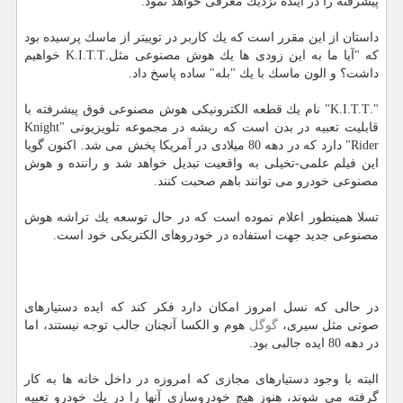
پیشرفته را در آینده نزدیك معرفی خواهد نمود.
داستان از این مقرر است كه یك كاربر در توییتر از ماسك پرسیده بود
كه "آیا ما به این زودی ها یك هوش مصنوعی مثل.K.I.T.T خواهیم
داشت؟ و الون ماسك با یك "بله" ساده پاسخ داد.
".K.I.T.T" نام یك قطعه الكترونیكی هوش مصنوعی فوق پیشرفته با
قابلیت تعبیه در بدن است كه ریشه در مجموعه تلویزیونی "Knight
Rider" دارد كه در دهه 80 میلادی در آمریكا پخش می شد. اكنون گویا
این فیلم علمی-تخیلی به واقعیت تبدیل خواهد شد و راننده و هوش
مصنوعی خودرو می توانند باهم صحبت كنند.
تسلا همینطور اعلام نموده است كه در حال توسعه یك تراشه هوش
مصنوعی جدید جهت استفاده در خودروهای الكتریكی خود است.
در حالی كه نسل امروز امكان دارد فكر كند كه ایده دستیارهای
صوتی مثل سیری،
گوگل
هوم و الكسا آنچنان جالب توجه نیستند، اما
در دهه 80 ایده جالبی بود.
البته با وجود دستیارهای مجازی كه امروزه در داخل خانه ها به كار
گرفته می شوند، هنوز هیچ خودروسازی آنها را در یك خودرو تعبیه