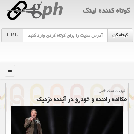
كوتاه كننده لینك
URL
منو
الون ماسك خبر داد
مكالمه راننده و خودرو در آینده نزدیك