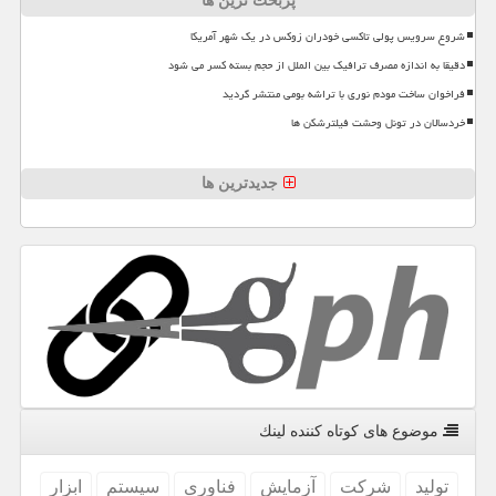
پربحث ترین ها
شروع سرویس پولی تاکسی خودران زوکس در یک شهر آمریکا
دقیقا به اندازه مصرف ترافیک بین الملل از حجم بسته کسر می شود
فراخوان ساخت مودم نوری با تراشه بومی منتشر گردید
خردسالان در تونل وحشت فیلترشکن ها
جدیدترین ها
موضوع های كوتاه كننده لینك
تولید
شركت
آزمایش
فناوری
سیستم
ابزار