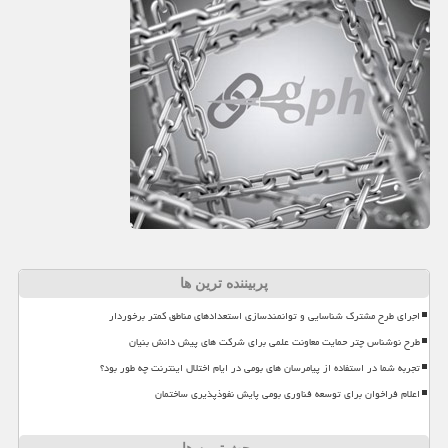
پربیننده ترین ها
اجرای طرح مشترک شناسایی و توانمندسازی استعدادهای مناطق کمتر برخوردار
طرح نوشناس چتر حمایت معاونت علمی برای شرکت های پیش دانش بنیان
تجربه شما در استفاده از پیامرسان های بومی در ایام اختلال اینترنت چه طور بود؟
اعلام فراخوان برای توسعه فناوری بومی پایش نفوذپذیری ساختمان