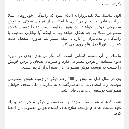
نكرده است.
الون ماسك قبلا بلندپروازانه اعلام نمود كه رانندگان خودروهای تسلا
در آینده قادر به انجام هر كاری با استفاده از فرمان صوتی به هوش
مصنوعی خودرو خواهند بود. هنوز معلوم نیست دقیقا دستیار هوش
مصنوعی تسلا به چه شكل خواهد بود و اینكه آیا توانایی صحبت با
رانندگان و مسافران را دارد یا اینكه بیشتر یك فناوری منفعل است
كه از دستورالعمل ها پیروی می كند.
ماسك از آن دسته كسانی است كه نگرانی های جدی در مورد
سوءاستفاده از هوش مصنوعی دارد و همزمان هیجان و ترس خویش
را نسبت به توسعه هوش مصنوعی در آینده ابراز كرده است.
وی در سال قبل به بیش از 100 رهبر دیگر در زمینه هوش مصنوعی
پیوست و با امضای یك نامه سرگشاده به سازمان ملل متحد، خواهان
ممنوعیت توسعه
ربات
های قاتل شد.
هفته گذشته هم ماسك مجددا به متخصصان دیگر ملحق شد و یك
تعهد نسبت به عدم توسعه سلاح های كشنده هوش مصنوعی را امضا
كرد.