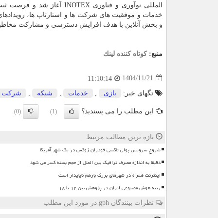
خدمات و موفقیت های شرکت ها و استارتاپ ها، رویدادها
و بخش آنلاین با هدف افزایش دسترسی و مشارکت مخاطبان 
منبع:
كوتاه كننده لینك
1404/11/21
11:10:14
تگهای خبر:
بازی
,
خدمات
,
شبكه
,
شركت
این مطلب را می پسندید؟
(0)
(1)
تازه ترین مطالب مرتبط
شروع سرویس پولی تاکسی خودران زوکس در یک شهر آمریکا
دقیقا به اندازه مصرف ترافیک بین الملل از حجم بسته کسر می شود
اینترنت همراه در شهرهای بزرگ بازهم ناپایدار است
رتبه هوش مصنوعی ایران در پژوهش بین ۱۲ تا ۱۸
نظرات بینندگان gph در مورد این مطلب