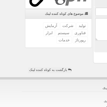
موضوع های كوتاه كننده لینك
تولید
شركت
آزمایش
فناوری
سیستم
ابزار
رپورتاژ
خدمات
بازگشت به کوتاه کننده لینک
ینك
نك