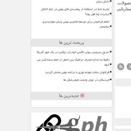
دانش بنیان
با معرفی محصولات،
تجربه شما در استفاده از پیامرسان های بومی در ایام اختلال
تارتاپی
اینترنت چه طور بود؟
اعلام فراخوان برای توسعه فناوری بومی پایش نفوذپذیری
ساختمان
پربحث ترین ها
شروع سرویس پولی تاکسی خودران زوکس در یک شهر آمریکا
دقیقا به اندازه مصرف ترافیک بین الملل از حجم بسته کسر می
شود
فراخوان ساخت مودم نوری با تراشه بومی منتشر گردید
خردسالان در تونل وحشت فیلترشکن ها
جدیدترین ها