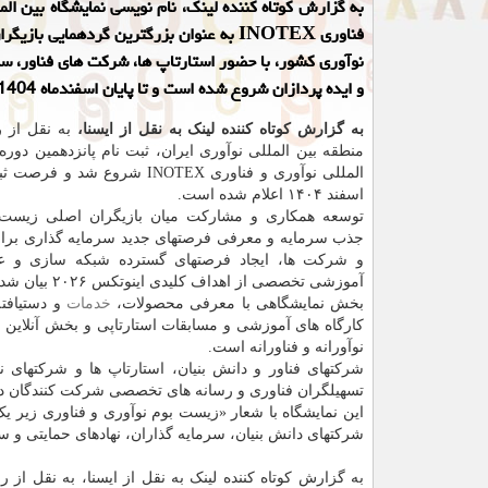
به گزارش کوتاه کننده لینک، نام نویسی نمایشگاه بین الم
فناوری INOTEX به عنوان بزرگترین گردهمایی با
نوآوری کشور، با حضور استارتاپ ها، شرکت های فناور، سر
و ایده پردازان شروع شده است و تا پایان اسفندماه 1404 ادامه دارد.
به گزارش کوتاه کننده لینک به نقل از ایسنا،
به نقل از 
منطقه بین المللی نوآوری ایران، ثبت نام پانزدهمین دوره 
المللی نوآوری و فناوری INOTEX شروع شد و
اسفند ۱۴۰۴ اعلام شده است.
توسعه همکاری و مشارکت میان بازیگران اصلی زیست 
جذب سرمایه و معرفی فرصتهای جدید سرمایه گذاری برای 
و شرکت ها، ایجاد فرصتهای گسترده شبکه سازی و ع
آموزشی تخصصی از اهداف کلیدی اینوتکس ۲۰۲۶ بیان شده است.
بخش نمایشگاهی با معرفی محصولات،
خدمات
و دستیافت
کارگاه های آموزشی و مسابقات استارتاپی و بخش آنلاین
نوآورانه و فناورانه است.
شرکتهای فناور و دانش بنیان، استارتاپ ها و شرکتهای 
تسهیلگران فناوری و رسانه های تخصصی شرکت کنندگان در اینوتک
این نمایشگاه با شعار «زیست بوم نوآوری و فناوری زیر ی
شرکتهای دانش بنیان، سرمایه گذاران، نهادهای حمایتی و 
به گزارش کوتاه کننده لینک به نقل از ایسنا، به نقل از 