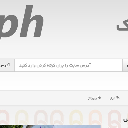
ك
آدرس
ابزار
رپورتاژ
س