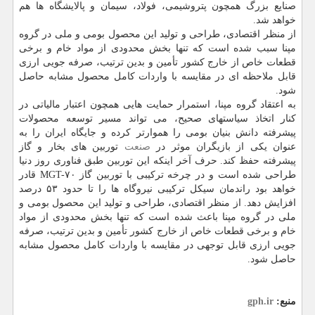
صنایع بزرگ همچون پتروشیمی، فولاد، سیمان و پالایشگاه ها هم
خواهد شد.
از منظر اقتصادی، طراحی و تولید این محصول بومی و ملی در گروه
مپنا سبب شده است که تنها بخش محدودی از مواد خام و برخی
قطعات خاص از خارج کشور تأمین و بدین ترتیب، صرفه جویی ارزی
قابل ملاحظه ای در مقایسه با واردات کامل محصول مشابه حاصل
شود.
به اعتقاد گروه مپنا، استمرار حمایت هایی همچون اعتبار مالیاتی در
کنار اتخاذ سیاستهای صحیح، می تواند مسیر توسعه محصولات
پیشرفته دانش بنیان بومی را هموارتر کرده و جایگاه ایران را به
عنوان یکی از بازیگران موثر در
صنعت
توربین های بخار و گاز
پیشرفته حفظ کند. حرف آخر اینکه این توربین طبق فناوری روز دنیا
طراحی شده است و در چرخه ترکیبی با توربین گاز MGT-۷۰ قادر
خواهد بود راندمان سیکل ترکیبی نیروگاه ها را تا حدود ۵۳ درصد
افزایش دهد. از منظر اقتصادی، طراحی و تولید این محصول بومی و
ملی در گروه مپنا باعث شده است که تنها بخش محدودی از مواد
خام و برخی قطعات خاص از خارج کشور تأمین و بدین ترتیب، صرفه
جویی ارزی قابل توجهی در مقایسه با واردات کامل محصول مشابه
حاصل شود.
منبع:
gph.ir