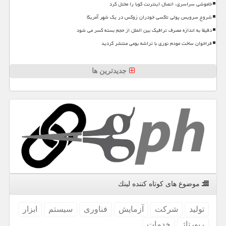
خاموشی سراسری، اتصال اینترنت کوبا را مختل کرد
شروع سرویس پولی تاکسی خودران زوکس در یک شهر آمریکا
دقیقا به اندازه مصرف ترافیک بین الملل از حجم بسته کسر می شود
فراخوان ساخت مودم نوری با تراشه بومی منتشر گردید
جدیدترین ها
موضوع های كوتاه كننده لینك
تولید
شركت
آزمایش
فناوری
سیستم
ابزار
رپورتاژ
خدمات