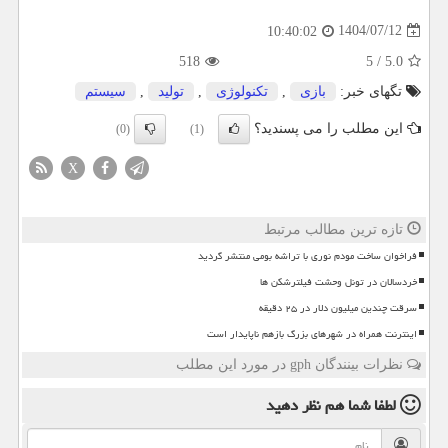
1404/07/12
10:40:02
518
5
/
5.0
تگهای خبر:
بازی
,
تكنولوژی
,
تولید
,
سیستم
این مطلب را می پسندید؟
(0)
(1)
X
تازه ترین مطالب مرتبط
فراخوان ساخت مودم نوری با تراشه بومی منتشر گردید
خردسالان در تونل وحشت فیلترشکن ها
سرقت چندین میلیون دلار در ۲۵ دقیقه
اینترنت همراه در شهرهای بزرگ بازهم ناپایدار است
نظرات بینندگان gph در مورد این مطلب
لطفا شما هم
نظر دهید