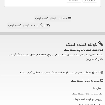
مطالب کوتاه کننده لینک
بازگشت به کوتاه کننده لینک
كوتاه كننده لینك
کوتاه کننده لینک یا کوچک کننده لینک
لینک‌هایتان را به زبان ساده تبدیل کنید ، با جی پی اچ، همواره حرفه‌ای بمانید. لینک کوتاه‌تر،
اشتراک آسان‌تر!
gph.ir - مالکیت معنوی سایت كوتاه كننده لینك متعلق به مالکین آن می باشد
میانبرهای كوتاه كننده لینك
درباره ما
بک لینک در كوتاه كننده لینك
رپورتاژ در كوتاه كننده لینك
مطالب كوتاه كننده لینك