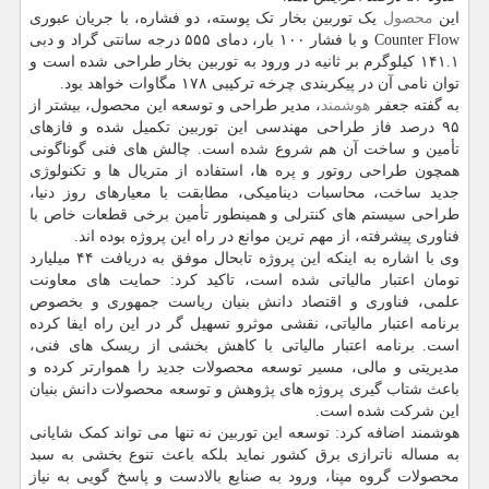
این
محصول
یک توربین بخار تک پوسته، دو فشاره، با جریان عبوری
Counter Flow و با فشار ۱۰۰ بار، دمای ۵۵۵ درجه سانتی گراد و دبی
۱۴۱.۱ کیلوگرم بر ثانیه در ورود به توربین بخار طراحی شده است و
توان نامی آن در پیکربندی چرخه ترکیبی ۱۷۸ مگاوات خواهد بود.
به گفته جعفر
هوشمند
، مدیر طراحی و توسعه این محصول، بیشتر از
۹۵ درصد فاز طراحی مهندسی این توربین تکمیل شده و فازهای
تأمین و ساخت آن هم شروع شده است. چالش های فنی گوناگونی
همچون طراحی روتور و پره ها، استفاده از متریال ها و تکنولوژی
جدید ساخت، محاسبات دینامیکی، مطابقت با معیارهای روز دنیا،
طراحی سیستم های کنترلی و همینطور تأمین برخی قطعات خاص با
فناوری پیشرفته، از مهم ترین موانع در راه این پروژه بوده اند.
وی با اشاره به اینکه این پروژه تابحال موفق به دریافت ۴۴ میلیارد
تومان اعتبار مالیاتی شده است، تاکید کرد: حمایت های معاونت
علمی، فناوری و اقتصاد دانش بنیان ریاست جمهوری و بخصوص
برنامه اعتبار مالیاتی، نقشی موثرو تسهیل گر در این راه ایفا کرده
است. برنامه اعتبار مالیاتی با کاهش بخشی از ریسک های فنی،
مدیریتی و مالی، مسیر توسعه محصولات جدید را هموارتر کرده و
باعث شتاب گیری پروژه های پژوهش و توسعه محصولات دانش بنیان
این شرکت شده است.
هوشمند اضافه کرد: توسعه این توربین نه تنها می تواند کمک شایانی
به مساله ناترازی برق کشور نماید بلکه باعث تنوع بخشی به سبد
محصولات گروه مپنا، ورود به صنایع بالادست و پاسخ گویی به نیاز