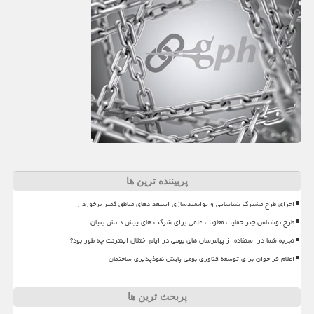
پربیننده ترین ها
اجرای طرح مشترک شناسایی و توانمندسازی استعدادهای مناطق کمتر برخوردار
طرح نوشناس چتر حمایت معاونت علمی برای شرکت های پیش دانش بنیان
تجربه شما در استفاده از پیامرسان های بومی در ایام اختلال اینترنت چه طور بود؟
اعلام فراخوان برای توسعه فناوری بومی پایش نفوذپذیری ساختمان
پربحث ترین ها