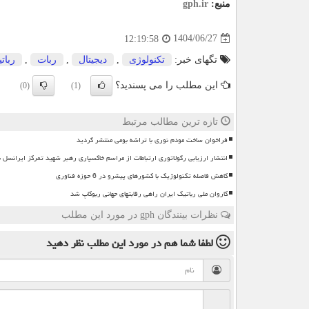
منبع:
gph.ir
1404/06/27
12:19:58
تگهای خبر:
تكنولوژی
,
دیجیتال
,
ربات
,
ربات
این مطلب را می پسندید؟
(0)
(1)
تازه ترین مطالب مرتبط
فراخوان ساخت مودم نوری با تراشه بومی منتشر گردید
انتشار ارزیابی رگولاتوری ارتباطات از مراسم خاکسپاری رهبر شهید تمرکز ایرانسل 
کاهش فاصله تکنولوژیک با کشورهای پیشرو در 6 حوزه فناوری
کاروان ملی رباتیک ایران راهی رقابتهای جهانی ربوکاپ شد
نظرات بینندگان gph در مورد این مطلب
لطفا شما هم
در مورد این مطلب
نظر دهید