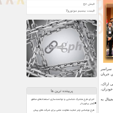
فیش حج
قیمت بیسیم موتورولا
وزش عالی سراسر
ش جریان
عتی اراک،
خودران،
پربیننده ترین ها
اجرای طرح مشترک شناسایی و توانمندسازی استعدادهای مناطق
در حوزه دیجیتال و فیجیتال به
کمتر برخوردار
طرح نوشناس چتر حمایت معاونت علمی برای شرکت های پیش