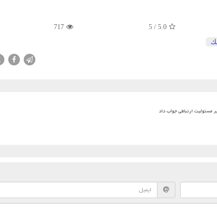
717
5
/
5.0
یك
X
بر مسئولیت ارتباطی جواب داد