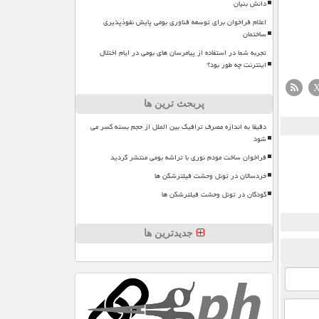
دانش بنیان
اعلام فراخوان برای توسعه فناوری بومی پایش نفوذپذیری
ساختمان
تجربه شما در استفاده از پیامرسان های بومی در ایام اختلال
اینترنت چه طور بود؟
پربحث ترین ها
دقیقا به اندازه مصرف ترافیک بین الملل از حجم بسته کسر می
شود
فراخوان ساخت مودم نوری با تراشه بومی منتشر گردید
خردسالان در تونل وحشت فیلترشکن ها
کودکان در تونل وحشت فیلترشکن ها
جدیدترین ها