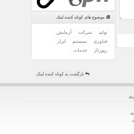
موضوع های كوتاه كننده لینك
تولید
شركت
آزمایش
فناوری
سیستم
ابزار
رپورتاژ
خدمات
بازگشت به کوتاه کننده لینک
ینك
نك
ك