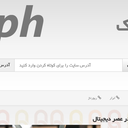
ك
آدرس
ابزار
رپورتاژ
در عصر دیجیتال