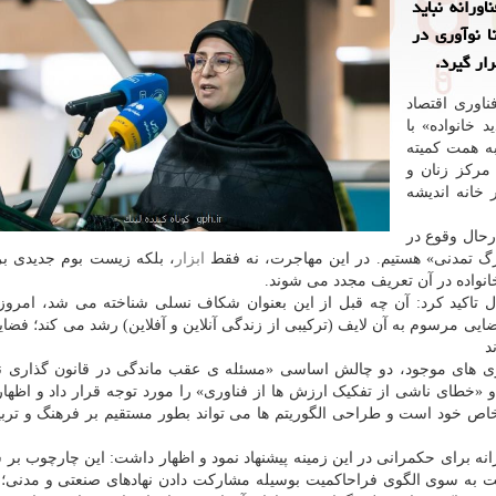
ورانه نباید
تا نوآوری در
ار گیرد.
ناوری اقتصاد
خانواده» با
ه همت کمیته
مرکز زنان و
 خانه اندیشه
رحال وقوع در
زرگ تمدنی» هستیم. در این مهاجرت، نه فقط
ابزار
، بلکه زیست بوم جدیدی ب
نواده در آن تعریف مجدد می شوند.
 تاکید کرد: آن چه قبل از این بعنوان شکاف نسلی شناخته می شد، امروز
مرسوم به آن لایف (ترکیبی از زندگی آنلاین و آفلاین) رشد می کند؛ فضای
د
ی های موجود، دو چالش اساسی «مسئله ی عقب ماندگی در قانون گذاری ن
«خطای ناشی از تفکیک ارزش ها از فناوری» را مورد توجه قرار داد و اظها
اص خود است و طراحی الگوریتم ها می تواند بطور مستقیم بر فرهنگ و تر
انه برای حکمرانی در این زمینه پیشنهاد نمود و اظهار داشت: این چارچوب بر