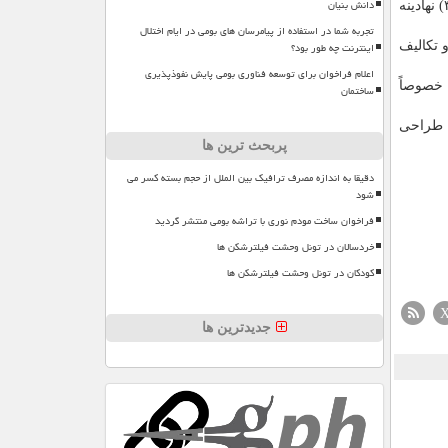
دانش بنیان
رویکرد حکمرانی پیش نگر با بهره بردن از ابزارهایی مانند «سندباکس های تنظیم گرانه» (فضاهای آزمایشی برای ارزیابی سیاست ها)؛ و ۳) نهادینه
تجربه شما در استفاده از پیامرسان های بومی در ایام اختلال
اینترنت چه طور بود؟
 تکالیف
اعلام فراخوان برای توسعه فناوری بومی پایش نفوذپذیری
، خصوصاً
ساختمان
ه طراحی
پربحث ترین ها
دقیقا به اندازه مصرف ترافیک بین الملل از حجم بسته کسر می
شود
فراخوان ساخت مودم نوری با تراشه بومی منتشر گردید
خردسالان در تونل وحشت فیلترشکن ها
کودکان در تونل وحشت فیلترشکن ها
جدیدترین ها