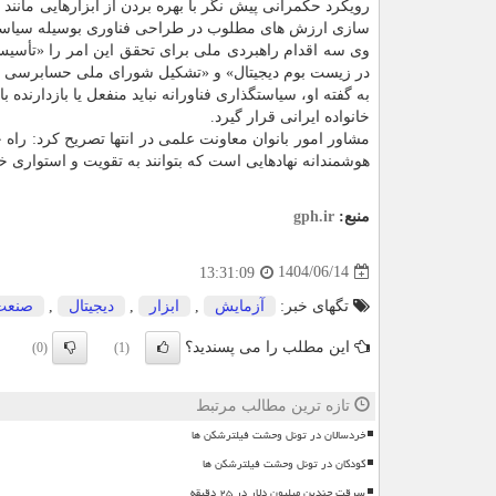
سازی ارزش های مطلوب در طراحی فناوری بوسیله سیاستها
وی سه اقدام راهبردی ملی برای تحقق این امر را «تأسی
در زیست بوم دیجیتال» و «تشکیل شورای ملی حسابرسی ال
به گفته او، سیاستگذاری فناورانه نباید منفعل یا بازدارنده 
خانواده ایرانی قرار گیرد.
مشاور امور بانوان معاونت علمی در انتها تصریح کرد: راه
هوشمندانه نهادهایی است که بتوانند به تقویت و استواری خا
منبع:
gph.ir
1404/06/14
13:31:09
تگهای خبر:
آزمایش
,
ابزار
,
دیجیتال
,
صنعت
این مطلب را می پسندید؟
(0)
(1)
تازه ترین مطالب مرتبط
خردسالان در تونل وحشت فیلترشکن ها
کودکان در تونل وحشت فیلترشکن ها
سرقت چندین میلیون دلار در ۲۵ دقیقه