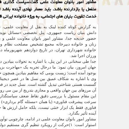
مشاور امور بانوان معاونت علمی گفت:سیاست گذاری فنا
منفعل یا بازدارنده باشد. باید معمار نهادی آینده باشد 
خدمت تقویت بنیان های اجتماعی، به ویژه خانواده ایرانی قر
به گزارش کوتاه کننده لینک به نقل از معاونت علمی، ف
دانش بنیان ریاست جمهوری، پنل تخصصی «مسائل نوپدید 
حضور خدیجه جدا، مشاور امور بانوان معاونت علمی و ب
زنان و خانواده دبیرخانه مجمع تشخیص مصلحت نظام و 
خانواده شهرداری تهران، در تاریخ دوازدهم شهریورماه در
ورزان اجرا شد.
جدا طی سخنانی در این پنل، با اشاره به تحولات بنیادین د
جهان امروز، بیان نمود: ما درحال تجربه یک «مهاجرت ب
بوجود آمده است؛ زیست بومی که مفاهیم بنیادین همچون خا
وی با اشاره به شکاف عمیق بین نسل ها در عصر دیجیتال
گسست هستی شناختی تبدیل گشته است. نسل جدید در فضایی 
آن مرزهای بین جهان واقعی و مجازی بتدریج از بین می رون
این مقام مسئول با بررسی دقیق نقاط ضعف سیاستگذار
سرعت پیشرفت فناوری» (یا همان «مسئله گام برداری») و 
فناوری فقط یک ابزار خنثی نیست، بلکه حامل ارزش ها خ
آینده تأثیر بگذارد.
مشاور امور بانوان معاونت علمی در ادامه، چارچوبی نوآور