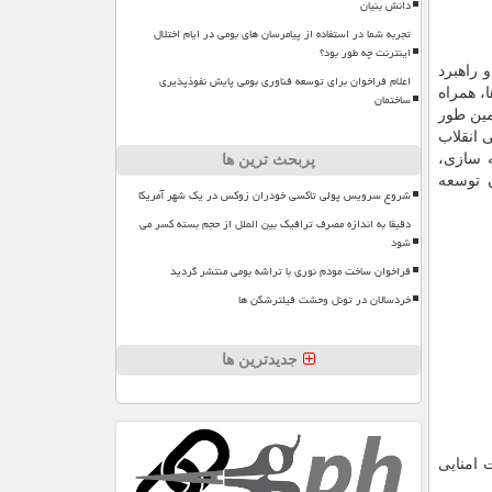
دانش بنیان
تجربه شما در استفاده از پیامرسان های بومی در ایام اختلال
اینترنت چه طور بود؟
 راهبرد
اعلام فراخوان برای توسعه فناوری بومی پایش نفوذپذیری
، همراه
ساختمان
مین طور
ن و مصوبه جلسه ۸۹۵ مورخ ۱۰/ ۱۱/ ۱۴۰۲ شورای عالی انقلاب
ه سازی،
پربحث ترین ها
 توسعه
شروع سرویس پولی تاکسی خودران زوکس در یک شهر آمریکا
دقیقا به اندازه مصرف ترافیک بین الملل از حجم بسته کسر می
شود
فراخوان ساخت مودم نوری با تراشه بومی منتشر گردید
خردسالان در تونل وحشت فیلترشکن ها
جدیدترین ها
 امنایی