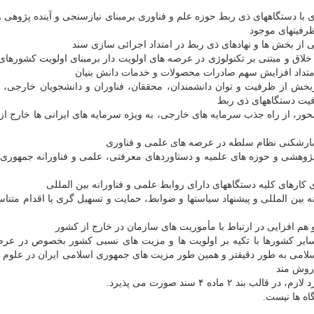
ا دستگاههای ذی ربط حوزه علم و فناوری برمبنای نیازسنجی و آینده پژوهی و 
ظرفیتهای موجود
 از بخش ها و نهادهای ذی ربط در امتداد اجرائی سازی سند
خلاق و مبتنی بر تکنولوژی در عرصه های اولویت دار برمبنای اولویت کشورهای
امتداد افزایش سهم صادرات محصولات و خدمات دانش بنیان
ربخش از ظرفیت و توان دانشمندان، محققان، فناوران و دانشجویان خارجی
رفیت دستگاههای ذی ربط
حور، از راه جذب سرمایه های خارجی، به ویژه سرمایه های ایرانی ها خارج از
صارشکنی نظام سلطه در عرصه های علمی و فناوری
 پژوهشی و حوزه های علمیه و دستاوردهای معرفتی، علمی و فناورانه جمهوری
ارهای کلیه دستگاههای دارای روابط علمی و فناورانه بین المللی
ه بین المللی و پیشنهاد سیاستها و ضوابط، حمایت و تسهیل گری یا اقدام متنا
 هم افزایی در ارتباط با مأموریت های سازمان در خارج از کشور
ایر کشورها با تکیه بر اولویت ها و مزیت های نسبی کشور بخصوص در عر
سلامی به طور دقیقتر و همین طور مزیت های جمهوری اسلامی ایران در علوم 
 روش مند