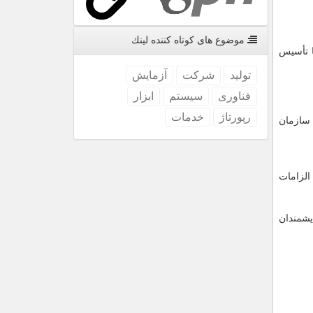
موضوع های كوتاه كننده لینك
ا تأسیس
تولید
شركت
آزمایش
فناوری
سیستم
ابزار
رپورتاژ
خدمات
 سازمان
الزامات
یشمندان