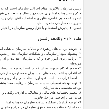
رئیس سازمان؛ بالاترین مقام اجرائی سازمان است که به پی
حکم رییس هیات امنا برای مدت چهار سال منصوب می شود
تبصره ۱- معاون علمی، فناوری و اقتصاد دانش بنیا
سرپرست سازمان منصوب نماید.
تبصره ۲- پذیرش استعفا و یا عزل رییس سازمان در اختیار معاون علمی، فناوری و اقتصاد دانش بنیان رییس جمهور خواهد بود.
ماده ۱۲- وظایف رئیس
۱- عرضه برنامه های راهبردی و سالانه سازمان به هیات امنا
۲- پیشنهاد نمودار سازمانی و تشکیلات سازمان بعد از تصویب هیات امنا به سازمان اداری و استخدامی کشور برای تأیید و طی مراحل قانونی
۳- برنامه ریزی امور خرد و کلان سازمان، هدایت و ادا
مربوطه
۴- صدور احکام مربوط به استخدام، انتصاب، ترفیع، ارتقا، ماموریت، اخراج و… کارکنان سازمان در قالب قوانین و مقررات مربوطه
۵- انتخاب و انتصاب معاونان، مشاوران و مسئولان سازمان برمبنای نمودار سازمانی و تشکیلات مصوب سازمان و عزل آنان
۶- امضا قراردادها، اسناد تعهدآور، اسناد مالی و اداری و همین طور مکاتبات سازمان در قالب ضوابط و مقررات مربوطه
۷- تهیه بودجه تفصیلی سالیانه سازمان با رعایت مفاد بخ
بودجه تخصیصی به سازمان
۸- تنظیم بخشنامه های مالی و معاملاتی، اداری، رفاهی و 
هیات امنا برای طی مراحل قانونی
۹- عرضه گزارش عملکرد سالانه سازمان به هیات امنا
۱۰- استیفاء منافع و حفظ حقوق سازمان در مراجع قانونی (اعم از قضائی، اجرایی، اداری و…) به نمایندگی از سازمان