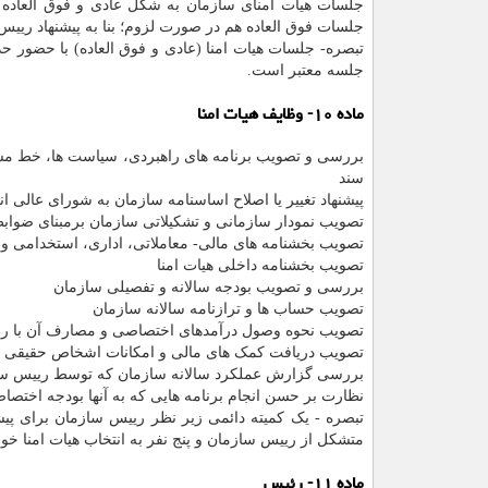
جلسات هیات امنای سازمان به شکل عادی و فوق العاده 
جلسات فوق العاده هم در صورت لزوم؛ بنا به پیشنهاد رییس 
تبصره- جلسات هیات امنا (عادی و فوق العاده) با حضور 
جلسه معتبر است.
ماده ۱۰- وظایف هیات امنا
بررسی و تصویب برنامه های راهبردی، سیاست ها، خط مشی 
سند
پیشنهاد تغییر یا اصلاح اساسنامه سازمان به شورای عالی
تصویب نمودار سازمانی و تشکیلاتی سازمان برمبنای ضوا
تصویب بخشنامه های مالی- معاملاتی، اداری، استخدامی و 
تصویب بخشنامه داخلی هیات امنا
بررسی و تصویب بودجه سالانه و تفصیلی سازمان
تصویب حساب ها و ترازنامه سالانه سازمان
تصویب نحوه وصول درآمدهای اختصاصی و مصارف آن با ر
تصویب دریافت کمک های مالی و امکانات اشخاص حقیقی و
بررسی گزارش عملکرد سالانه سازمان که توسط رییس سا
نظارت بر حسن انجام برنامه هایی که به آنها بودجه اختصا
تبصره - یک کمیته دائمی زیر نظر رییس سازمان برای پی
متشکل از رییس سازمان و پنج نفر به انتخاب هیات امنا خ
ماده ۱۱- رئیس