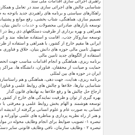
راهبری اجرائی سازی اقدامات ملی سند
شناسایی چالش های اجرائی سازی سند در تعامل و همکاری ب
راهکارهای سیاستی و برنامه های راهبردی جدید باتوجه به 
تصمیم سازی، هماهنگی، شتاب بخشی، رفع موانع و پشتیبانی
توسعه بازارهای صادراتی محصولات و
خدمات
دانش بنیان، 
همراهی و بهره برداری از ظرفیت دستگاههای ذی ربط در 
توسعه سازوکار جذب، اقامت و استفاده ضابطه مند و اث
ایرانی ها مقیم خارج از کشور، با همراهی و استفاده از ظ
تسهیل تامین مالی حوزه های دانش بنیان، خلاق و فناوری م
استفاده از الگوهای جدید تامین مالی
برنامه ریزی، هماهنگی و انجام اقدامات مناسب جهت انح
حمایت و صیانت از محققان، فناوران، دانشگاه ها، مراکز
ایران در حوزه های بین لمللی
برنامه ریزی، هدایت، جهت دهی، هماهنگی و هم راستاسازی ک
شناسایی نیازها، خلاءها و چالش های روابط علمی و فناوران
ارجاع حل چالش ها و رفع خلاءها به نهادهای قانون گذار
بهره گیری از توان و ظرفیت نمایندگی های خارج از کشور و
توسعه هوشمند و الهام بخش روابط علمی و معرفتی با س
انسانی به صورت عام و علوم انسانی برگرفته از اندیشه ا
و هنر از راه نظریه پردازی و مناظره های علمی نوآورانه و
تبصره ۱- تصویب ضوابط برای انجام وظایف محوله در موارد لازم، در قالب بند ۲ ماده ۴ سند صورت می پذیرد.
تبصره ۲ - وظایف سازمان، نافی وظایف قانونی سایر دستگاه ها نیست.