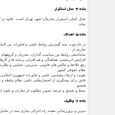
ماده ۴- محل استقرار
محل اصلی استقرار سازمان؛ شهر تهران است. علاوه بر این
نماید.
ماده ۵- اهداف
در چارچوب سند گسترش روابط علمی و فناورانه بین الملل
عبارتند از:
ساماندهی روابط بین سیاست گذاران، مجریان و گروههای ه
افزایش اثربخشی، هماهنگی و هم افزایی برنامه ها و کارهای
رفع خلاءها و چالش های قانونی، مدیریتی، حمایتی و نظارتی
نظام حقوقی کشور
تقویت و ارتقا دیپلماسی علمی و فناورانه جمهوری اسلامی 
تلاش برای پیشگیری از انحصارطلبی علمی نظام سلطه و 
همسو
بسط و تعمیق و عرضه تصویر مطلوب از معارف و علوم اسلام
ماده ۶- وظایف
تدوین و بروزرسانی نقشه راه اجرائی سازی سند در تعامل 