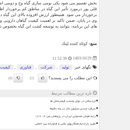
بخش تقسیم می شود یکی بومی سازی گیاه وج و دومی اشتغا
قلی پور درمورد تأثیر این گیاه در مناطق کم برخوردار ا
برخوردار می شود. همینطور ارزش افزوده بالای این گیاه دا
وی در پایان، ضمن تاکید بر اهمیت کیفیت گیاهان دارویی و 
های این برنامه، بتوانند به توسعه کشت این گیاه بخصوص د
منبع:
كوتاه كننده لینك
1403/10/29
11:52:39
تگهای خبر:
تولید
,
شركت
,
فناوری
,
كیفیت
این مطلب را می پسندید؟
(0)
(1)
تازه ترین مطالب مرتبط
خردسالان در تونل وحشت فیلترشکن ها
سرقت چندین میلیون دلار در ۲۵ دقیقه
رتبه هوش مصنوعی ایران در پژوهش بین ۱۲ تا ۱۸
تغییر پارادایم همکاریهای علمی و فناورانه بین المللی