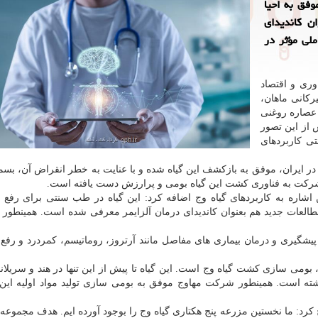
فق به احیا
ن کاندیدای
ملی مؤثر در
وری و اقتصاد
کانی ماهان،
و عصاره روغنی
 از این تصور
 کاربردهای
در ایران، موفق به بازکشف این گیاه شده و با عنایت به خطر انقراض آن، بس
شرکت به فناوری کشت این گیاه بومی و پرارزش دست یافته است.
شاره به کاربردهای گیاه وج اضافه کرد: این گیاه در طب سنتی برای رفع
طالعات جدید هم بعنوان کاندیدای درمان آلزایمر معرفی شده است. همینطور د
 پیشگیری و درمان بیماری های مفاصل مانند آرتروز، روماتیسم، کمردرد و رفع
 بومی سازی کشت گیاه وج است. این گیاه تا پیش از این تنها در هند و سریلا
گشته است. همینطور شرکت مهاوج موفق به بومی سازی تولید مواد اولیه این 
د: ما نخستین مزرعه پنج هکتاری گیاه وج را بوجود آورده ایم. هدف مجموعه م