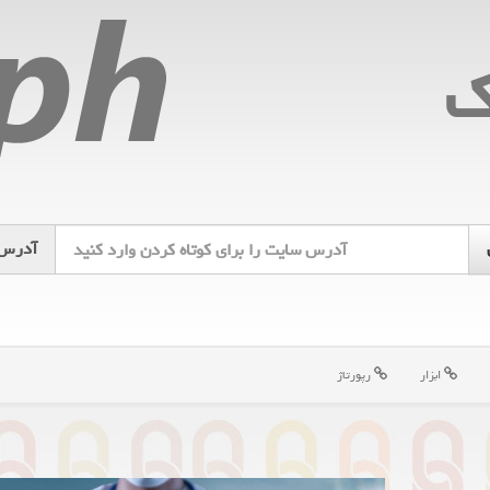
ك
آدرس
ابزار
رپورتاژ