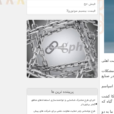
فیش حج
قیمت بیسیم موتورولا
مت اهلی
 مشکلات
ر صنایع
 اسپاسم
پربیننده ترین ها
نکا کشت
اجرای طرح مشترک شناسایی و توانمندسازی استعدادهای مناطق
گیاه که
کمتر برخوردار
طرح نوشناس چتر حمایت معاونت علمی برای شرکت های پیش
ا به دو