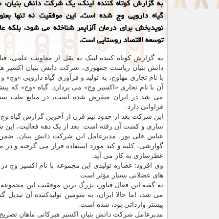
به گزارش کوتاه کننده لینک، یک شرکت دانش بنیان، مو
گیاه دارویی وج شده است. این موفقیت نه تنها بعنوا
نویدبخش برای درمان آلزایمر شناخته می شود، بلکه عا
توسعه اقتصاد روستایی است.
به گزارش کوتاه کننده لینک به نقل از معاونت علمی، فنا
دانش بنیان ریاست جمهوری، شرکت دانش بنیان اکسیر هیر
با نام تجاری مهاوج، به تولید و فرآوری گیاه دارویی «وج» 
آن با نام تجاری «اکسیر وج» می پردازد. گیاه «وج» که پیش
می شد در ایران منقرض شده است، در منابع طب سنتی
فراوانی دارد.
این شرکت بعد از حدود نیم قرن از آخرین گزارش گیاه وج 
سازی و کشت آن رفته است. بعد از یک دهه فعالیت، این 
عباس قلی پور، مدیرعامل این شرکت دانش بنیان، ضمن ا
گوارشی، کلیه و کبد مورد استفاده قرار می گرفته و در م
عطرسازی به کار می آید.
وی افزود: عصاره تولیدی این مجموعه با نام اکسیر وج در
های عضلانی بسیار مؤثر است.
به گفته این فعال فناور، بزرگ ترین موفقیت این مجموعه،
می شد، اما حالا ایران، به سومین تولیدکننده آن تبدیل 
پیشتر وارداتی بود، شده است.
مدیرعامل شرکت دانش بنیان اکسیر هیرکانی ماهان تصریح کر