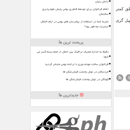
دانش بنیان
اعلام فراخوان برای توسعه فناوری بومی پایش نفوذپذیری
طق کمتر
ساختمان
هیل گری
تجربه شما در استفاده از پیامرسان های بومی در ایام اختلال
اینترنت چه طور بود؟
پربحث ترین ها
دقیقا به اندازه مصرف ترافیک بین الملل از حجم بسته کسر می
شود
فراخوان ساخت مودم نوری با تراشه بومی منتشر گردید
خردسالان در تونل وحشت فیلترشکن ها
کودکان در تونل وحشت فیلترشکن ها
جدیدترین ها