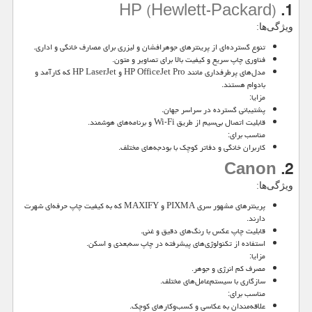
HP (Hewlett-Packard)
1.
ویژگی‌ها:
تنوع گسترده‌ای از پرینترهای جوهرافشان و لیزری برای مصارف خانگی و اداری.
فناوری چاپ سریع و کیفیت بالا برای تصاویر و متون.
مدل‌های پرطرفداری مانند
HP OfficeJet Pro
و
HP LaserJet
که کارآمد و
بادوام هستند.
مزایا:
پشتیبانی گسترده در سراسر جهان.
قابلیت اتصال بی‌سیم از طریق
Wi-Fi
و برنامه‌های هوشمند.
مناسب برای:
کاربران خانگی و دفاتر کوچک با بودجه‌های مختلف.
Canon
2.
ویژگی‌ها:
پرینترهای مشهور سری
PIXMA
و
MAXIFY
که به کیفیت چاپ حرفه‌ای شهرت
دارند.
قابلیت چاپ عکس با رنگ‌های دقیق و غنی.
استفاده از تکنولوژی‌های پیشرفته در چاپ سه‌بعدی و اسکن.
مزایا:
مصرف کم انرژی و جوهر.
سازگاری با سیستم‌عامل‌های مختلف.
مناسب برای:
علاقه‌مندان به عکاسی و کسب‌وکارهای کوچک.