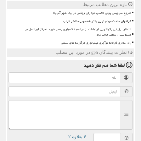
تازه ترین مطالب مرتبط
شروع سرویس پولی تاکسی خودران زوکس در یک شهر آمریکا
فراخوان ساخت مودم نوری با تراشه بومی منتشر گردید
انتشار ارزیابی رگولاتوری ارتباطات از مراسم خاکسپاری رهبر شهید تمرکز ایرانسل بر
مسئولیت ارتباطی جواب داد
راه اندازی کارخانه نوآوری مینیاتوری فرآورده های سنتی
نظرات بینندگان gph در مورد این مطلب
لطفا شما هم
نظر دهید
= ۶ بعلاوه ۲