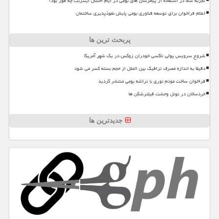
تجربه شما در استفاده از پیامرسان های بومی در ایام اختلال اینترنت چه طور بود؟
اعلام فراخوان برای توسعه فناوری بومی پایش نفوذپذیری ساختمان
پربحث ترین ها
شروع سرویس پولی تاکسی خودران زوکس در یک شهر آمریکا
دقیقا به اندازه مصرف ترافیک بین الملل از حجم بسته کسر می شود
فراخوان ساخت مودم نوری با تراشه بومی منتشر گردید
خردسالان در تونل وحشت فیلترشکن ها
جدیدترین ها