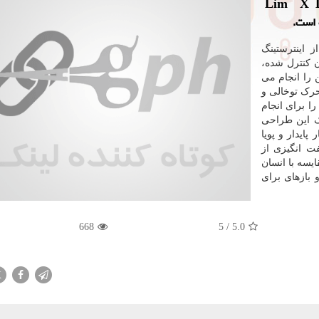
باتیک چینی Lim X Dynamics
 است.
 از اینترستینگ
 کنترل شده،
را انجام می
رک توخالی و
را برای انجام
 این طراحی
پایدار و پویا
ت انگیزی از
ایسه با انسان
 بازهای برای
668
5
/
5.0
X