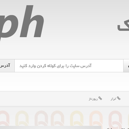
ك
آدرس
ابزار
رپورتاژ