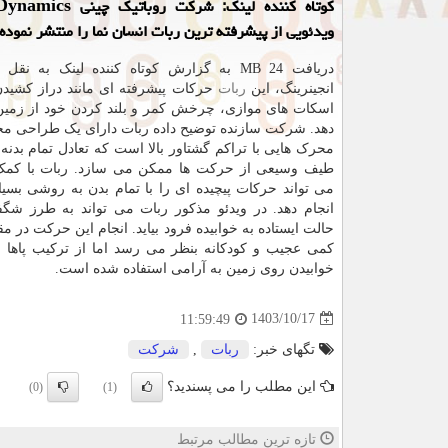
کوتاه کننده لینک: شرکت رو
ویدئویی از پیشرفته ترین ربات انسان نما را منتشر نموده
دریافت 24 MB به گزارش کوتاه کننده لینک به نقل
انجینرینگ، این
ربات
حرکات پیشرفته ای مانند دراز کشیدن
اسکات های موازی، چرخش کمر و بلند کردن خود از زمین 
دهد. شرکت سازنده توضیح داده ربات دارای یک طراحی مح
محرک هایی با تراکم گشتاور بالا است که تعادل تمام بدنه 
طیف وسیعی از حرکت ها ممکن می سازد. ربات با کمک
می تواند حرکات پیچیده ای را با تمام بدن به روشی بسیار 
انجام دهد. در ویدئو مذکور ربات می تواند به طرز شگف
حالت ایستاده به خوابیده فرود بیاید. انجام این حرکت در مق
کمی عجیب و کودکانه بنظر می رسد اما از ترکیب پاها و
خوابیدن روی زمین به آرامی استفاده شده است.
1403/10/17
11:59:49
تگهای خبر:
ربات
,
شركت
این مطلب را می پسندید؟
(0)
(1)
تازه ترین مطالب مرتبط