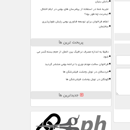
دانش بنیان
تجربه شما در استفاده از پیامرسان های بومی در ایام اختلال
اینترنت چه طور بود؟
اعلام فراخوان برای توسعه فناوری بومی پایش نفوذپذیری
ساختمان
پربحث ترین ها
دقیقا به اندازه مصرف ترافیک بین الملل از حجم بسته کسر می
شود
فراخوان ساخت مودم نوری با تراشه بومی منتشر گردید
خردسالان در تونل وحشت فیلترشکن ها
کودکان در تونل وحشت فیلترشکن ها
جدیدترین ها