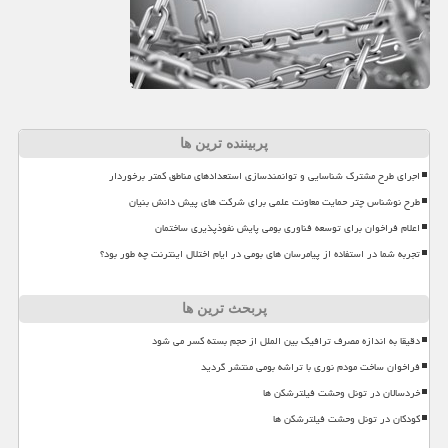
پربیننده ترین ها
اجرای طرح مشترک شناسایی و توانمندسازی استعدادهای مناطق کمتر برخوردار
طرح نوشناس چتر حمایت معاونت علمی برای شرکت های پیش دانش بنیان
اعلام فراخوان برای توسعه فناوری بومی پایش نفوذپذیری ساختمان
تجربه شما در استفاده از پیامرسان های بومی در ایام اختلال اینترنت چه طور بود؟
پربحث ترین ها
دقیقا به اندازه مصرف ترافیک بین الملل از حجم بسته کسر می شود
فراخوان ساخت مودم نوری با تراشه بومی منتشر گردید
خردسالان در تونل وحشت فیلترشکن ها
کودکان در تونل وحشت فیلترشکن ها