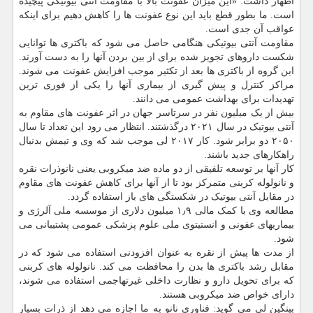
اظهار داشت: «این میزان عفونت بالا با مقاومت آنتی بیوتیکی پیچیده
است. ما بطور قطع باید این نوع عفونت ها را کاهش دهیم برای اینکه
عواقب آن جدی است.
مقاومت آنتی بیوتیکی هنگامی حاصل می شود که باکتری ها توانایی
شکست داروهای تجویز شده برای از بین بردن آنها را به دست آورند.
این گروه از باکتری ها بعد از تکثیر موجب افزایش عفونت می شوند.
مراکز کنترل و پیش گیری از بیماری آنها را یکی از فوری ترین
تهدیدات برای بهداشت عمومی می دانند.
بیش از یک میلیون نفر در سرتاسر جهان در اثر عفونت های مقاوم به
آنتی بیوتیک در سال ۲۰۲۱ درگذشتند. انتظار می رود این تعداد تا سال
۲۰۵۰ دو برابر شود. کار ۲۰۱۷ لی موجب شد که وی و تیمش بدنبال
راهکارهای جدید باشند.
کار آنها بر توسعه تلفیقی از دو ماده ضد میکروبی یعنی نانوذرات نقره
و نانولوله کربنی متمرکز بود تا از آنها برای کاهش عفونت های مقاوم
در مقابل آنتی بیوتیک در شکستگی های باز استفاده گردد.
مطالعه وی با کمک مالی ۱٫۹ میلیون دلاری از موسسه ملی آلرژی و
بیماریهای عفونی و انستیتوی ملی علوم پزشکی عمومی پشتیبانی می
شود.
از مدت ها پیش از نقره به عنوان افزودنی استفاده می شود که در
مقابل رشد باکتری ها بدن را محافظت می کند. نانولوله های کربنی
که برای تحویل دارو و نظارت داخلی غیرتهاجمی استفاده می شوند،
دارای خواص ضد میکروبی هستند.
بینگین لی می گوید: فناوری نانو به ما اجازه می دهد از ذرات بسیار