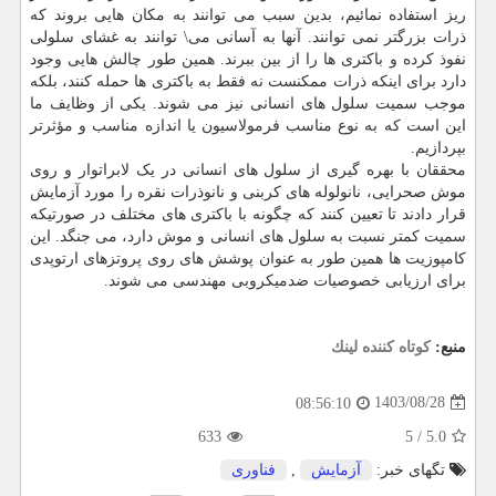
ریز استفاده نمائیم، بدین سبب می توانند به مکان هایی بروند که
ذرات بزرگتر نمی توانند. آنها به آسانی می\ توانند به غشای سلولی
نفوذ کرده و باکتری ها را از بین ببرند. همین طور چالش هایی وجود
دارد برای اینکه ذرات ممکنست نه فقط به باکتری ها حمله کنند، بلکه
موجب سمیت سلول های انسانی نیز می شوند. یکی از وظایف ما
این است که به نوع مناسب فرمولاسیون یا اندازه مناسب و مؤثرتر
بپردازیم.
محققان با بهره گیری از سلول های انسانی در یک لابراتوار و روی
موش صحرایی، نانولوله های کربنی و نانوذرات نقره را مورد آزمایش
قرار دادند تا تعیین کنند که چگونه با باکتری های مختلف در صورتیکه
سمیت کمتر نسبت به سلول های انسانی و موش دارد، می جنگد. این
کامپوزیت ها همین طور به عنوان پوشش های روی پروتزهای ارتوپدی
برای ارزیابی خصوصیات ضدمیکروبی مهندسی می شوند.
منبع:
كوتاه كننده لینك
1403/08/28
08:56:10
633
5
/
5.0
تگهای خبر:
آزمایش
,
فناوری