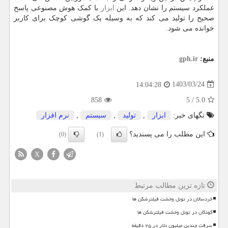
عملکرد سیستم را نشان دهد. این
ابزار
با کمک هوش مصنوعی پاسخ
صحیح را تولید می کند که به وسیله یک گوشی کوچک برای کاربر
خوانده می شود.
منبع:
gph.ir
1403/03/24
14:04:28
858
5
/
5.0
تگهای خبر:
ابزار
,
تولید
,
سیستم
,
نرم افزار
این مطلب را می پسندید؟
(0)
(1)
X
تازه ترین مطالب مرتبط
خردسالان در تونل وحشت فیلترشکن ها
کودکان در تونل وحشت فیلترشکن ها
سرقت چندین میلیون دلار در ۲۵ دقیقه