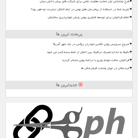
طرح نوشناس چتر حمایت معاونت علمی برای شرکت های پیش دانش بنیان
تجربه شما در استفاده از پیامرسان های بومی در ایام اختلال اینترنت چه طور بود؟
اعلام فراخوان برای توسعه فناوری بومی پایش نفوذپذیری ساختمان
پربحث ترین ها
شروع سرویس پولی تاکسی خودران زوکس در یک شهر آمریکا
دقیقا به اندازه مصرف ترافیک بین الملل از حجم بسته کسر می شود
فراخوان ساخت مودم نوری با تراشه بومی منتشر گردید
خردسالان در تونل وحشت فیلترشکن ها
جدیدترین ها