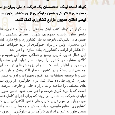
کوتاه کننده لینک: متخصصان یک شرکت دانش بنیان توانست
حصارهای الکتریکی، ضمن جلوگیری از ورودهای بدون مجوز
ایمنی اماکن همچون مزارع کشاورزی کمک کنند.
به گزارش کوتاه کننده لینک به نقل از معاونت علمی، فنا
دانش بنیان ریاست جمهوری، شهریار نصری نصفچی با اشا
فنس های الکتریکی باتوجه به نیاز کشاورزی و باغ داری کشو
این
محصول
اولین بار برای جلوگیری از تردد حیوانات اه
۳۰ هکتار از اراضی کشاورزی پیاده سازی و اجرا شد.
این فعال فناور، کاربرد وسیع و عملکرد مؤثر این شیوه و ه
کالای مشابه در کشور را زمینه ساز تولید این محصول
برشمرد و اظهار داشت: با انجام پژوهش های توسعه ای ب
معرفی این دستگاه در کشور، حصار الکترونیک و بازدارنده
شد و با توسعه تحقیقات، هم اکنون تجهیزات و ادوات فنس ا
نصری افزود: طی ده سال قبل برای جلوگیری از ورود بدو
تولیدی شرکت به شمار می روند که برای اجرای کامل فنس
کشاورزی، منابع طبیعی، حیات وحش و محیط زیست، مانع
همین طور به عنوان ابزاری کارآمد برای جلوگیری از ورود 