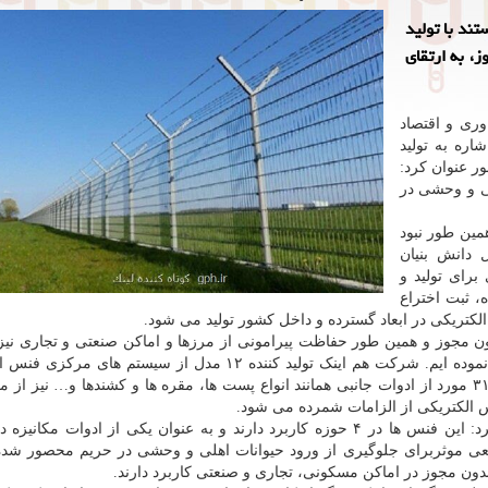
ند با تولید
، به ارتقای
وری و اقتصاد
ره به تولید
ر عنوان کرد:
لی و وحشی در
مین طور نبود
 دانش بنیان
رای تولید و
، ثبت اختراع
لکتریکی در ابعاد گسترده و داخل کشور تولید می شود.
ن مجوز و همین طور حفاظت پیرامونی از مرزها و اماکن صنعتی و تجاری نیز
های مختلفی را ساخته و به بازار داخلی و خارجی عرضه نموده ایم. شرکت هم اینک تولید کننده ۱۲ مدل از سیستم
است که با برند گریز عرضه و اجرا می شود. همین طور ۳۱ مورد از ادوات جانبی همانند انواع پست ها، مقره ها و کشندها و… نی
 الکتریکی از الزامات شمرده می شود.
وی درباره ی مهم ترین کاربردهای فنس الکتریکی بیان کرد: این فنس ها در ۴ حوزه کاربرد دارند و به عنوان یکی از ادوات
ی موثربرای جلوگیری از ورود حیوانات اهلی و وحشی در حریم محصور شده
بدون مجوز در اماکن مسکونی، تجاری و صنعتی کاربرد دارند.