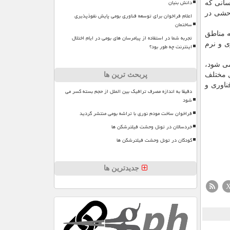
دانش بنیان
سانی که
وحشی در
اعلام فراخوان برای توسعه فناوری بومی پایش نفوذپذیری
ساختمان
ه مناطق
تجربه شما در استفاده از پیامرسان های بومی در ایام اختلال
ی و نرم
اینترنت چه طور بود؟
می شود،
پربحث ترین ها
به دلیلهای مختلف
ناوری و
دقیقا به اندازه مصرف ترافیک بین الملل از حجم بسته کسر می
شود
فراخوان ساخت مودم نوری با تراشه بومی منتشر گردید
خردسالان در تونل وحشت فیلترشکن ها
کودکان در تونل وحشت فیلترشکن ها
جدیدترین ها