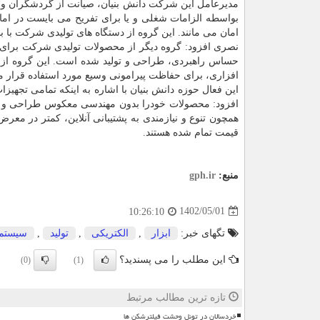
مدیرعامل این شرکت دانش بنیان، صیانت از گردشگران و ط
بواسطه الزامات شغلی و یا برای تفریح می بایست در اماک
امان می مانند. این گروه از دستگاه های تولیدی شرکت با ب
نصری افزود: گروه دیگر از محصولات تولیدی شرکت برای ج
حساس راهبردی، طراحی و تولید شده است. این گروه از م
افزاری، برای حفاظت پیرامونی وسیع مورد استفاده قرار م
این فعال حوزه دانش بنیان با اشاره به اینکه تمامی تجهی
همچون تنوع و نیازمندی به پشتیبانی آنلاین، کمتر در مع
قیمت تمام شده هستند.
منبع:
gph.ir
1402/05/01
10:26:10
تگهای خبر:
ابزار
,
الكتریكی
,
تولید
,
سیستم
این مطلب را می پسندید؟
(0)
(1)
تازه ترین مطالب مرتبط
خردسالان در تونل وحشت فیلترشکن ها