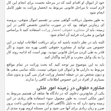
خود از اموال او اقدام کنند که در مرحله نخست برای انجام این کار
لازم است تا مراحل قانونی مربوط به انحصار وراثت به‌ طور کامل
انجام شود.
به ‌طور معمول دریافت گواهی مبنی بر تقسیم اموال متوفی، پروسه
‌ای زمان‌بر خواهد بود که در صورت نداشتن تخصص کافی در این
زمینه، باید از
مشاوره حقوقی انحصار وراثت
استفاده کنید تا براساس
قوانین و مقررات فرایند آن انجام شود.
البته باید در نظر داشته باشید که برای دریافت اطلاعات اولیه در این
خصوص می ‌توانید از مشاوره حقوقی تلفنی بهره‌ مند شوید و اگر
قادر به طی‌ کردن مراحل قانونی نبودید، بهتر است که ادامه روند کار
را به یک وکیل مجرب و کارآمد واگذار کنید.
باید به این موضوع نیز توجه کنید که بحث وراثت در تمام مواقع
مربوط به دارایی ‌ها و اموال فرد متوفی نیست، بلکه تمامی بدهی ‌ها
و دیون شخص نیز در حیطه انحصار وراثت قرار می‌ گیرد و بدون شک
بسیاری از افراد در این خصوص اطلاعات کافی را ندارند.
مشاوره حقوقی در زمینه امور ملکی
یکی از شایع‌ترین دعاوی که در دادگاه‌ ها شاهد آن هستیم مربوط به
امور ملکی است، به‌ طور معمول سوء استفاده‌ های زیادی در این
زمینه وجود دارد که به‌ دلیل ناآگاهی افراد نسبت به قوانین باعث بروز
ضرر و زیان زیادی برای آنها می‌ شود و این مسئله لزوم بهره‌ مندی از