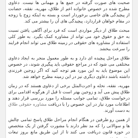
صحبت های صورت گرفته در جمع ها و مهمانی ها نیست. دعاوی
مطرح شده در خصوص خانواده اعم از طلاق، مهریه، نفقه، حضانت
از پیچیدگی های خاصی برخوردار است و بسته به اینکه زوج یا زوجه
در مقام خواهان قراردارد، پیچیدگی های آن را بیشتر می کند.
مبحث طلاق از دیگر مواردی است که فرد برای آگاهی یافتن نسبت
به حق و حقوق خود می‌ تواند از مشاوره کمک بگیرد. به‌ طور کلی
استفاده از مشاوره‌ های حقوقی در زمینه طلاق می‌ تواند انجام فرایند
را سرعت ببخشد.
طلاق مراحل پیچیده ‌ای دارد و به ‌طور معمول منجر به ایجاد دعاوی
مختلفی می ‌شود که در مراجع حقوقی باید پیگیری شوند، در خصوص
این موضوع باید به این مورد هم توجه کنید که اگر زوجین فرزندی
داشته باشند دعاوی دیگری نیز در این زمینه مطرح خواهد شد.
مهریه، نفقه، نحله و اجرت‌المثل برخی از دعاوی هستند که در زمان
طلاق پیش می ‌آید و زوجین بهتر است تا قبل از هرگونه اقدامی برای
درخواست طلاق، تمامی جوانب مسئله را مورد بررسی قرار دهند و
اطلاعات مورد نیاز در این خصوص را با دریافت
مشاوره حقوقی طلاق
به‌ دست آورند.
از همین رو طرفین در هنگام انجام مراحل طلاق پاسخ تمامی چالش
‌ها و سوالاتی را که مد نظر دارند با مشورت‌ گرفتن از یک متخصص
در حوزه قانون دریافت می‌ کنند تا از این طریق مانع بروز تبعات