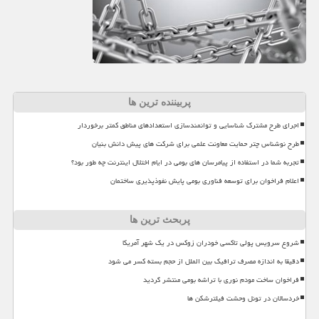
پربیننده ترین ها
اجرای طرح مشترک شناسایی و توانمندسازی استعدادهای مناطق کمتر برخوردار
طرح نوشناس چتر حمایت معاونت علمی برای شرکت های پیش دانش بنیان
تجربه شما در استفاده از پیامرسان های بومی در ایام اختلال اینترنت چه طور بود؟
اعلام فراخوان برای توسعه فناوری بومی پایش نفوذپذیری ساختمان
پربحث ترین ها
شروع سرویس پولی تاکسی خودران زوکس در یک شهر آمریکا
دقیقا به اندازه مصرف ترافیک بین الملل از حجم بسته کسر می شود
فراخوان ساخت مودم نوری با تراشه بومی منتشر گردید
خردسالان در تونل وحشت فیلترشکن ها