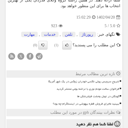
شما ارائه دهند. در همین راستا گروه وکلای قدردان یکی از بهترین
انتخاب‌ ها برای این منظور خواهد بود.
1402/04/20
15:02:29
923
5
/
5.0
تگهای خبر:
رپورتاژ
,
تلفن
,
خدمات
,
مهارت
این مطلب را می پسندید؟
(0)
(1)
X
تازه ترین مطالب مرتبط
شروع سرویس پولی تاکسی خودران زوکس در یک شهر آمریکا
فراخوان ساخت مودم نوری با تراشه بومی منتشر گردید
کودکان در تونل وحشت فیلترشکن ها
ببینید ماجرای فروش قطره بیهوشی در اینستاگرام چه بود؟
نظرات بینندگان gph در مورد این مطلب
لطفا شما هم
نظر دهید