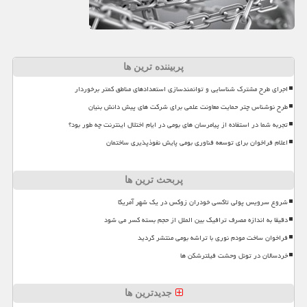
پربیننده ترین ها
اجرای طرح مشترک شناسایی و توانمندسازی استعدادهای مناطق کمتر برخوردار
طرح نوشناس چتر حمایت معاونت علمی برای شرکت های پیش دانش بنیان
تجربه شما در استفاده از پیامرسان های بومی در ایام اختلال اینترنت چه طور بود؟
اعلام فراخوان برای توسعه فناوری بومی پایش نفوذپذیری ساختمان
پربحث ترین ها
شروع سرویس پولی تاکسی خودران زوکس در یک شهر آمریکا
دقیقا به اندازه مصرف ترافیک بین الملل از حجم بسته کسر می شود
فراخوان ساخت مودم نوری با تراشه بومی منتشر گردید
خردسالان در تونل وحشت فیلترشکن ها
جدیدترین ها