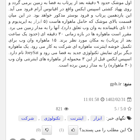
اول موشک حدود ۹ دقیقه بعد از پرتاب به فضا به زمین برمی گردد و
روی پهپاد کشتی اسپیس ایکس واقع در اقیانوس آرام فرود می آید.
این یازدهمین پرتاب و فرود بوستر مذکور خواهد بود. در این میان
قسمت بالای موشک که حامل ماهواره هاست (۵
ابزار
به ایریدیوم و
۱۶ تای باقیمانده به وان وب تعلق دارد)، آنها را به مدار زمین می برد.
مقرر است ماهواره ها در بازه زمانی ۳۰ دقیقه ای (حدود یک ساعت
بعد از پرتاب) به مکان مورد نظر برند. ۱۵ ماهواره وان وب برای
تکمیل خوشه اینترنت ماهواره ای شرکت به کار می رود. یک ماهواره
دیگر برای نمایش تکنولوژی جدید به فضا می رود و JoeySat نام دارد.
اسپیس ایکس قبل از این ۳ محموله از ماهواره های اینترنتی وان وب
(۴۰ ماهواره) را به مدار زمین برده است.
منبع:
gph.ir
1402/02/31
11:01:58
821
5
/
5.0
تگهای خبر:
ابزار
,
اینترنت
,
تكنولوژی
,
شركت
این مطلب را می پسندید؟
(0)
(1)