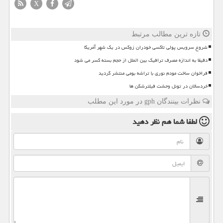
X
تازه ترین مطالب مرتبط
شروع سرویس پولی تاکسی خودران زوکس در یک شهر آمریکا
دقیقا به اندازه مصرف ترافیک بین الملل از حجم بسته کسر می شود
فراخوان ساخت مودم نوری با تراشه بومی منتشر گردید
خردسالان در تونل وحشت فیلترشکن ها
نظرات بینندگان gph در مورد این مطلب
لطفا شما هم
نظر دهید