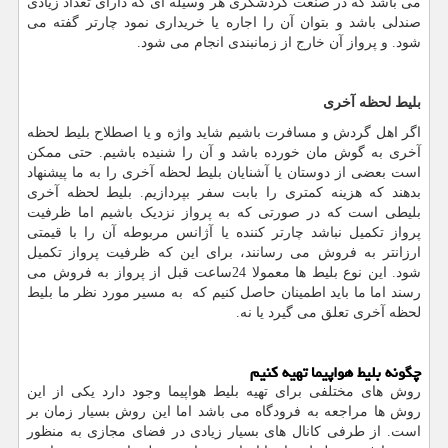
می باشد که در صنعت گردشگری هر وسیله ای که دارای تعداد زیادی
صندلی باشد و بتوان آن را اجاره یا خریداری نمود چارتر گفته می
شود. و پرواز آن خارج از زمانبندی انجام می شود.
بلیط لحظه آخری
اگر اهل گردش و مسافرت باشیم شاید واژه و یا اصطلاح بلیط لحظه
آخری به گوش مان خورده باشد و آن را شنیده باشیم. حتی ممکن
است بعضی از دوستان یا آشنایان بلیط لحظه آخری را به ما پیشنهاد
بدهند که هزینه کمتری را بابت سفر بپردازیم. بلیط لحظه آخری
بلیطی است که در صورتی که به پرواز نزدیک باشیم اما ظرفیت
پرواز تکمیل نباشد چارتر کننده یا آژانس مربوطه آن را با قیمتی
ارزانتر به فروش می رسانند، برای این که ظرفیت پرواز تکمیل
شود. این نوع بلیط ها معمولا 24ساعت قبل از پرواز به فروش می
رسند اما ما باید اطمینان حاصل کنیم که به مسیر مورد نظر ما بلیط
لحظه آخری تعلق می گیرد یا نه.
چگونه بلیط هواپیما تهیه کنیم
روش های مختلفی برای تهیه بلیط هواپیما وجود دارد یکی از این
روش ها مراجعه به فرودگاه می باشد اما این روش بسیار زمان بر
است. از طرفی کانال های بسیار زیادی در فضای مجازی به منظور