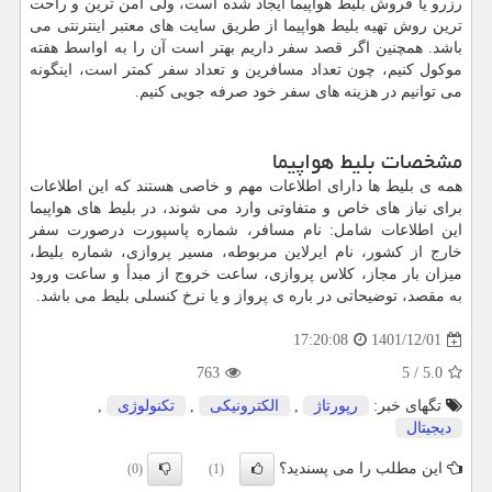
رزرو یا فروش بلیط هواپیما ایجاد شده است، ولی امن ترین و راحت
ترین روش تهیه بلیط هواپیما از طریق سایت های معتبر اینترنتی می
باشد. همچنین اگر قصد سفر داریم بهتر است آن را به اواسط هفته
موکول کنیم، چون تعداد مسافرین و تعداد سفر کمتر است، اینگونه
می توانیم در هزینه های سفر خود صرفه جویی کنیم.
مشخصات بلیط هواپیما
همه ی بلیط ها دارای اطلاعات مهم و خاصی هستند که این اطلاعات
برای نیاز های خاص و متفاوتی وارد می شوند، در بلیط های هواپیما
این اطلاعات شامل: نام مسافر، شماره پاسپورت درصورت سفر
خارج از کشور، نام ایرلاین مربوطه، مسیر پروازی، شماره بلیط،
میزان بار مجاز، کلاس پروازی، ساعت خروج از مبدأ و ساعت ورود
به مقصد، توضیحاتی در باره ی پرواز و یا نرخ کنسلی بلیط می باشد.
1401/12/01
17:20:08
763
5
/
5.0
تگهای خبر:
رپورتاژ
,
الكترونیكی
,
تكنولوژی
,
دیجیتال
این مطلب را می پسندید؟
(0)
(1)