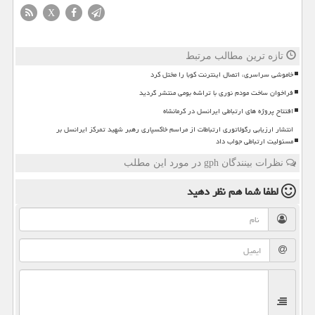
X
تازه ترین مطالب مرتبط
خاموشی سراسری، اتصال اینترنت کوبا را مختل کرد
فراخوان ساخت مودم نوری با تراشه بومی منتشر گردید
افتتاح پروژه های ارتباطی ایرانسل در کرمانشاه
انتشار ارزیابی رگولاتوری ارتباطات از مراسم خاکسپاری رهبر شهید تمرکز ایرانسل بر
مسئولیت ارتباطی جواب داد
نظرات بینندگان gph در مورد این مطلب
لطفا شما هم
نظر دهید