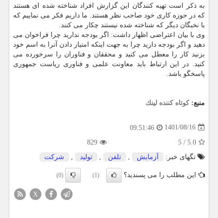
به ذکر است تهیه کنندگان این گزارش افراد شناخته شده ای هستند
که در حوزه کاری خود صاحب نظر هستند. ما داریم فکر می نماییم که
با نخبگان دیگر که شناخته شده نیستند چکار می کنند.
وی با بیان اعتراضی اظهار داشت: اگر بودجه ندارید چرا فراخوان می
دهید و اگر بودجه دارید چرا به جهت اینکه امتیاز دادن آنرا به اسم خود
بزنید کار را معطل می کنید و محققان و فناوران را سرخورده می
کنید. در این ارتباط باید معاونت علمی و فناوری ریاست جمهوری
پاسخگو باشد.
منبع:
كوتاه كننده لینك
1401/08/16
09:51:46
829
5
/
5.0
تگهای خبر:
آزمایش
,
تلفن
,
تولید
,
شركت
این مطلب را می پسندید؟
(0)
(1)
X