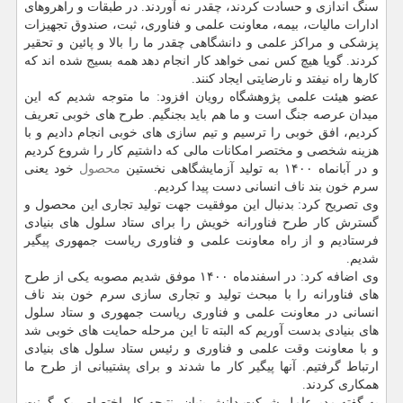
سنگ اندازی و حسادت کردند، چقدر نه آوردند. در طبقات و راهروهای
ادارات مالیات، بیمه، معاونت علمی و فناوری، ثبت، صندوق تجهیزات
پزشکی و مراکز علمی و دانشگاهی چقدر ما را بالا و پائین و تحقیر
کردند. گویا هیچ کس نمی خواهد کار انجام دهد همه بسیج شده اند که
کارها راه نیفتد و نارضایتی ایجاد کنند.
عضو هیئت علمی پژوهشگاه رویان افزود: ما متوجه شدیم که این
میدان عرصه جنگ است و ما هم باید بجنگیم. طرح های خوبی تعریف
کردیم، افق خوبی را ترسیم و تیم سازی های خوبی انجام دادیم و با
هزینه شخصی و مختصر امکانات مالی که داشتیم کار را شروع کردیم
و در آبانماه ۱۴۰۰ به تولید آزمایشگاهی نخستین
محصول
خود یعنی
سرم خون بند ناف انسانی دست پیدا کردیم.
وی تصریح کرد: بدنبال این موفقیت جهت تولید تجاری این محصول و
گسترش کار طرح فناورانه خویش را برای ستاد سلول های بنیادی
فرستادیم و از راه معاونت علمی و فناوری ریاست جمهوری پیگیر
شدیم.
وی اضافه کرد: در اسفندماه ۱۴۰۰ موفق شدیم مصوبه یکی از طرح
های فناورانه را با مبحث تولید و تجاری سازی سرم خون بند ناف
انسانی در معاونت علمی و فناوری ریاست جمهوری و ستاد سلول
های بنیادی بدست آوریم که البته تا این مرحله حمایت های خوبی شد
و با معاونت وقت علمی و فناوری و رئیس ستاد سلول های بنیادی
ارتباط گرفتیم. آنها پیگیر کار ما شدند و برای پشتیبانی از طرح ما
همکاری کردند.
به گفته مدیرعامل شرکت دانش بنیان، نتیجه کار اختصاص یک گرنت