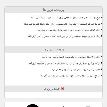
پربیننده ترین ها
طرح نوشناس چتر حمایت معاونت علمی برای شرکت های پیش دانش بنیان
تجربه شما در استفاده از پیامرسان های بومی در ایام اختلال اینترنت چه طور بود؟
اعلام فراخوان برای توسعه فناوری بومی پایش نفوذپذیری ساختمان
جنگ با ایران هزینه دسترسی ارتش آمریکا به خدمات استارلینک را گران کرد
پربحث ترین ها
اعلام برگزیدگان مرحله دوم هفدهمین المپیاد دانش آموزی نانو
مرگ دورکاری در ایران وقتی اینترنت ناپایدار متخصصان را ملزم به کوچ کرد
خاموشی سراسری، اتصال اینترنت کوبا را مختل کرد
شروع سرویس پولی تاکسی خودران زوکس در یک شهر آمریکا
جدیدترین ها