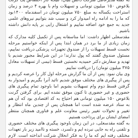
بلاعوض ۱۵۰ میلیون تومانی و تسهیلات وام با بهره ۴ درصد و زمان
استراحت یکساله به مبلغ ۷۵۰ میلیون تومان در اسفندماه ۱۴۰۰بود
که ما را به ادامه راه امیدوار کرد و سبب شد بتوانیم نیروهای علمی
جدید به جمع خود اضافه نماییم و اشتغال زایی بر پایه دانش داشته
باشیم.
مقدسعلی اظهار داشت: اما متاسفانه پس از تکمیل کلیه مدارک که
زمان زیادی از ما برد در همان ابتدا پس از اینکه خواستیم مرحله
نخست قسط تسهیلات را از صندوق تجهیزات پزشکی دریافت نماییم،
مسئول صندوق گفتند که پول ندارند! در این شرایط مجبور شدیم با
تهدید و سفارش دکتر حمیدیه نخستین قسط (نیمی از تسهیلات معادل
۳۷۵ میلیون تومان) را دریافت نماییم.
وی بیان نمود: پس از آن ما گزارش مرحله اول کار را عرضه کردیم و
پس از پیگیری های مختلف موفق شدیم تائید آنرا بگیریم و امیدوار به
گرفتن قسط دوم وام تسهیلات بشویم اما باوجود تمام پیگیری های
حضوری و غیر حضوری تا کنون موفق نشده ایم. برای گرفتن گرنت
بلاعوض ۱۵۰ میلیون تومانی هم احتیاج به کد اقتصادی بود که آن هم
به ستاد عرضه شده است اما همچنان پس از چندین ماه انتظار و
تغییر و تحولات تغییر رئیس معاونت علم و فناوری همچنان منتظر
امضای ایشان برای پرداخت هستیم.
به گفته مقدسعلی، در این زمان باوجود پیگیری های مختلف حضوری
و تلفنی راه به جایی نبرده ایم و دلسرد، خسته و ناامید زیر بار تعهدات
مختلف رفته ایم که ما را به فکر انحلال شرکت انداخته است. لازم