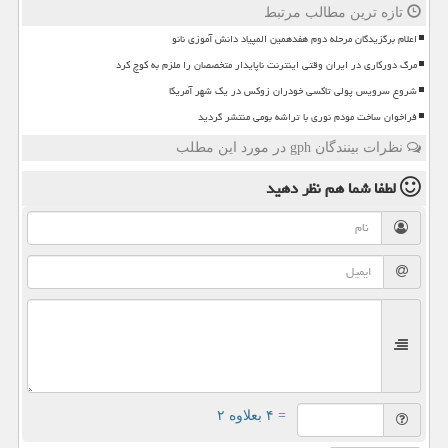
تازه ترین مطالب مرتبط
اعلام برگزیدگان مرحله دوم هفدهمین المپیاد دانش آموزی نانو
مرگ دورکاری در ایران وقتی اینترنت ناپایدار متخصصان را ملزم به کوچ کرد
شروع سرویس پولی تاکسی خودران زوکس در یک شهر آمریکا
فراخوان ساخت مودم نوری با تراشه بومی منتشر گردید
نظرات بینندگان gph در مورد این مطلب
لطفا شما هم
نظر دهید
= ۴ بعلاوه ۲