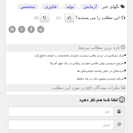
تگهای خبر:
آزمایش
,
تولید
,
فناوری
,
متخصص
این مطلب را می پسندید؟
(0)
(1)
X
تازه ترین مطالب مرتبط
مرگ دورکاری در ایران وقتی اینترنت ناپایدار متخصصان را ملزم به کوچ کرد
شروع سرویس پولی تاکسی خودران زوکس در یک شهر آمریکا
خردسالان در تونل وحشت فیلترشکن ها
سرقت چندین میلیون دلار در ۲۵ دقیقه
نظرات بینندگان gph در مورد این مطلب
لطفا شما هم
نظر دهید