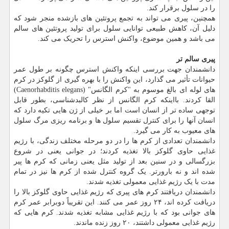
را در سلول برقرار کند.
همچنین، پیری می تواند به تجمع پروتئین های بازشده منجر شود که
دلیل آن، کاهش طبیعی توانایی سلول برای تولید پروتئین های سالم
می باشد و همین موضوع، واکنش استرس را تحریک می کند.
پیری سالم تر
دانشمندان جهت بررسی اینکه واکنش استرس چگونه بر طول عمر
حیوانات تأثیر می گذارد، این واکنش را با بهره گیری از گلوکز در کرم
های لوله ای بالغ موسوم به "کرم الگانس" (Caenorhabditis elegans)
القا کردند. بااینکه کرم الگانس از نظر کالبدشناسی، بطور قابل
توجهی ساده تر از انسان است اما بر خیلی از ژن هایی تکیه دارد که
انسان آنها را برای کنترل تقسیم سلول ها و برنامه ریزی مرگ سلول
های معیوب به کار می گیرد.
دانشمندان تعدادی از کرم ها را در دو مرحله مختلف زندگی، با رژیم
غذایی حاوی گلوکز بالا تغذیه کردند؛ در جوانی یعنی در شروع
بزرگسالی و در سنین بعد از تولید مثل یعنی زمانی که کرم ها پیر
شده اند و نه بارورتر. یک گروه کنترل شده از کرم ها نیز در تمام
مدت با یک رژیم غذایی معمولی تغذیه شدند.
دانشمندان دریافتند کرم های پیری که رژیم غذایی حاوی گلوکز بالا را
دریافت کرده اند، ۲۴ روز عمر می کنند. این تقریباً دوبرابر عمر کرم
های جوانی بود که با رژیم غذایی مشابه تغذیه شدند. کرم هایی که
رژیم غذایی معمولی داشتند، ۲۰ روز زنده ماندند.