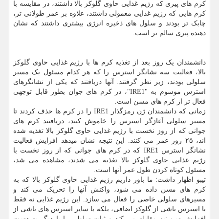
کرم های پیری که رژیم غذایی حاوی گلوکز بالا داشتند، در مقایسه با
کرم هایی که رژیم غذایی معمولی داشتند، علاوه بر عمر طولانی تر،
چابک تر بودند و سلول های ذخیره انرژی بیشتری داشتند که نشان
دهنده پیری سالم تر است.
دانشمندان یک روز بعد از تغذیه کرم ها با رژیم غذایی حاوی گلوکز
بالا، فعالیت سه نشانگر استرس را که هر کدام مسئول یک مسیر
سلولی بودند، زیر نظر گرفتند. آنها دریافتند که یکی از نشانگرهای
استرس موسوم به "IRE1"، در کرم های جوان بطور قابل توجهی
فعال تر از کرم های مسن است.
زمانی که دانشمندان ژن رمزگذار IRE1 را در کرم ها حذف کردند تا
مسیر سلولی آغازگر استرس را خاموش کنند، دریافتند کرم های
جوانی که از روز نخست با رژیم غذایی حاوی گلوکز بالا تغذیه شده
اند، ۲۵ روز عمر می کنند. این نتیجه نشان میدهد افزایش فعالیت
نشانگر استرس IRE1 که در کرم های جوانی که از روز نخست با
رژیم غذایی حاوی گلوکز بالا تغذیه می شدند، مشاهده می شد،
مسئول کوتاه کردن طول عمر آنها است.
تیبو اظهار داشت: ما باور داریم رژیم غذایی حاوی گلوکز بالا که به
کرم های مسن داده می شود، واکنش آنها را تحریک می کند و
مسیرهای سلولی خاصی را فعال می سازد. این رژیم غذایی نه فقط
با استرس ناشی از گلوکز اضافی، بلکه با سایر استرس های ناشی از
افزایش سن نیز مقابله می کند و ثبات سلولی را باردیگر به دست