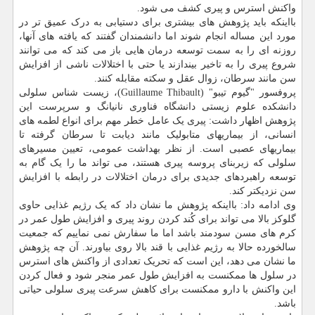
واکنش استرس و پیری کشف می شود.
بااینکه باید پژوهش های بیشتری برای دستیابی به درک عمیق تر در
مورد این مساله انجام شوند اما دانشمندان گفتند که یافته های آنها،
روزنه ای را به سمت توسعه درمان هایی باز می کند که می توانند
شروع پیری را به تاخیر بیندازند یا حتی با اختلالات ناشی از افزایش
سن مانند سرطان، زوال عقل و سکته مقابله کنند.
پروفسور "گیوم تیبو" (Guillaume Thibault)، زیست شناس سلولی
دانشکده علوم زیستی دانشگاه فناوری نانیانگ و سرپرست این
پژوهش اظهار داشت: پیری یک عامل خطر مهم برای انواع لطمه های
انسانی، از بیماریهای متابولیک مانند دیابت تا سرطان گرفته تا
بیماریهای عصبی است. از نظر بهداشت عمومی، تعیین مسیرهای
سلولی که زیربنای پروسه پیری هستند، می تواند ما را یک گام به
توسعه راهبردهای جدیدی برای درمان اختلالات در رابطه با افزایش
سن نزدیکتر کند.
وی ادامه داد: بااینکه پژوهش ما نشان داد که یک رژیم غذایی حاوی
گلوکز بالا می تواند برای کُند کردن روند پیری و افزایش طول عمر در
کرم های مسن سودمند باشد اما ما سفارش نمی نماییم که جمعیت
سالخورده حالا به رژیم غذایی با قند بالا روی بیاورند. آن چه پژوهش
ما نشان می دهد، این است که تحریک تعدادی از واکنش های استرس
در سلول ها ممکنست به افزایش طول عمر منجر شود و فعال کردن
این واکنش با دارو ممکنست برای کاهش سرعت پیری سلولی حیاتی
باشد.