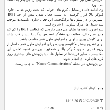
می آورد.
وی ادامه داد: در مقابل، کرم های جوانی که تحت رژیم غذایی حاوی
گلوکز بالا قرار گرفتند، به سبب فعال شدن بیش از حد IRE1،
استرس را در سلول ها برانگیختند. این فعال سازی بلندمدت موجب
شد سلول ها، مرگ سلولی را شروع کنند.
تیبو افزود: یافته ها نشان می دهند دارویی که فعالیت IRE1 را کم کند
و در عین حال، فعالیت دو نشانگر استرس دیگر را بیشتر کند، شاید
برای کاهش پیری سلولی و افزایش طول عمر مناسب باشد.
برای تشریح بیشتر مکانیسم پیچیده ورای افزایش طول عمر حاصل از
رژیم غذایی حاوی گلوکز بالا و همچنین، بررسی نحوه تعامل این
مکانیسم با سایر فرآیندها در سلول ها، باید پژوهش های بیشتری روی
کرم های لوله ای انجام شوند.
این پژوهش، در مجله "Nature Communications" به چاپ رسید.
منبع:
كوتاه كننده لینك
1401/07/29
14:13:26
783
5
/
5.0