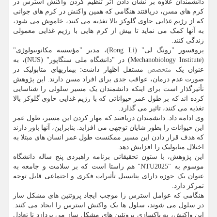
دانشمندان علاوه بر نشان دادن اثر تنظیم کردن واکنش استرس در
کرم های مسن، دریافتند هنگامی که همین واکنش در کرم های جوانی
که از رژیم غذایی حاوی گلوکز بالا تغذیه می کنند، خاموش می شود،
به آنها کمک می نماید تا بیش از کرم هایی با رژیم غذایی معمولی
زندگی کنند.
پروفسور "رونگ لی" (Rong Li)، مدیر "مؤسسه مکانوبیولوژی"
(Mechanobiology Institute) در "دانشگاه ملی سنگاپور" (NUS)، به
عنوان یک
متخصص
مستقل اظهار داشت: بیماریهای متابولیک در
صورت عدم درمان، عواقب جدی برای افراد مسن دارند. این پژوهش
تأثیرگذار است برای اینکه دانشمندان یک مسیر سلولی را شناسایی
کرده اند که بر طول عمر حیواناتی که با رژیم غذایی حاوی گلوکز بالا
تغذیه می کنند، تاثیر می گذارد.
وی ادامه داد: دانشمندان دریافتند که مهار کردن این مسیر، طول عمر
این حیوانات را بطور شایان توجهی می افزاید. بنابراین، آنها باور دارند
که هدف قرار دادن این مسیر ممکنست طول عمر انسان های مبتلا به
اختلال متابولیک را افزایش دهد.
این پژوهش، با ستون تحقیقاتی برنامه راهبردی پنج ساله دانشگاه
موسوم به "NTU2025" هم راستا است که بر سلامت و جامعه به
عنوان یک حوزه دارای پتانسیل تأثیرات فکری و اجتماعی قابل توجه
تمرکز دارد.
هنگامی که عوامل استرس زا موجب ایجاد پروتئین های مشکل ساز
در سلول می شوند، سلول ها یک واکنش استرس را ایجاد می کنند.
این واکنش، به پاکسازی پروتئین های مشکل ساز می پردازد تا تعادل