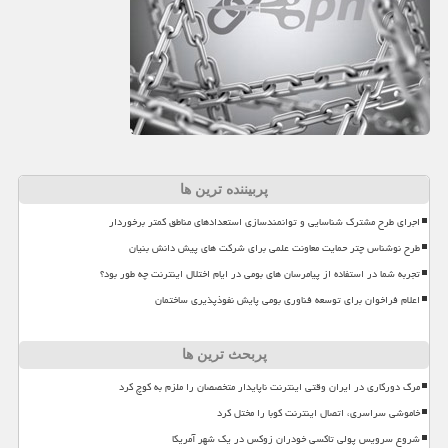
پربیننده ترین ها
اجرای طرح مشترک شناسایی و توانمندسازی استعدادهای مناطق کمتر برخوردار
طرح نوشناس چتر حمایت معاونت علمی برای شرکت های پیش دانش بنیان
تجربه شما در استفاده از پیامرسان های بومی در ایام اختلال اینترنت چه طور بود؟
اعلام فراخوان برای توسعه فناوری بومی پایش نفوذپذیری ساختمان
پربحث ترین ها
مرگ دورکاری در ایران وقتی اینترنت ناپایدار متخصصان را ملزم به کوچ کرد
خاموشی سراسری، اتصال اینترنت کوبا را مختل کرد
شروع سرویس پولی تاکسی خودران زوکس در یک شهر آمریکا