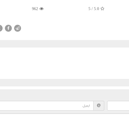
962
5
/
5.0
X