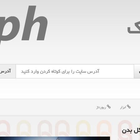
ك
آدرس
ابزار
رپورتاژ