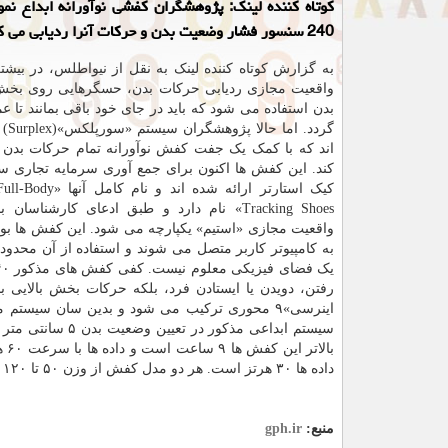
کوتاه کننده لینک: پژوهشگران کفشی نوآورانه ابداع نمود
240 سنسور فشار وضعیت بدن و حرکات آنرا ردیابی می کند.
به گزارش کوتاه کننده لینک به نقل از نیواطلس، در بیش
واقعیت مجازی ردیابی حرکات بدن، حسگرهایی روی بخ
بدن استفاده می شود که باید در جای خود باقی بمانند تا عم
گردد. 
اند که با کمک یک جفت کفش نوآورانه تمام حرکات بدن ر
کند. این کفش ها اکنون برای جمع آوری سرمایه تجاری س
کیک استارتر ارائه شده اند 
Tracking Shoes» نام دارد و طبق ادعای کارشناس
واقعیت مجازی «استیم» یکپارچه می شود. این کفش ها بو
به کامپیوتر کاربر متصل می شوند و استفاده از آن محدود ب
رفتن، دویدن یا ایستادن فرد، بلکه حرکات بخش بالایی بد
اینرسی»۹ محوری ترکیب می شود و بدین سان سیس
داده ها ۳۰ هرتز است. هر دو مدل کفش از وزن ۵۰ تا ۱۲۰ کیلوگرم را پشتیبانی می کنند.
منبع:
gph.ir