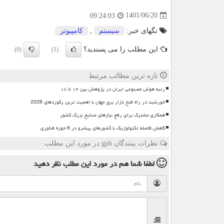
1401/06/20
09:24:03
تگهای خبر:
سیستم
,
كامپیوتر
این مطلب را می پسندید؟
(0)
(1)
تازه ترین مطالب مرتبط
رتبه هوش مصنوعی ایران در پژوهش بین ۱۲ تا ۱۸
خورشید در راه فتح بازار برق جهان با اهمیت ترین رکوردهای 2026
همکاری مشترک برای رفع نیازهای صنایع بزرگ کشور
کاهش فاصله تکنولوژیک با کشورهای پیشرو در 6 حوزه فناوری
نظرات بینندگان gph در مورد این مطلب
لطفا شما هم
در مورد این مطلب
نظر دهید