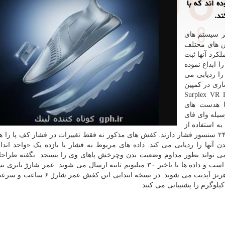
ه اند که با
تر سیستم های
ش های مختلف
لکرد آنها ثبت
اما حالا پژوهشگران سیستم «سورپلکس»(Surplex) را ابداع نموده
ا ردیابی می
ازی در کمپین
و نام کامل آنها «Surplex VR Full-Body
ان با هدست های
سیله وای فای
ه استفاده از
یک فضای فیزیکی معلوم نیست. کفی کفش های مذکور ۲۴۰ سنسور فشار دارند. کفش های مذکور نه فقط تغییرات در فشار کف پا 
ن آنها را ردیابی می کند. داده های مربوط به فشار با بازده یک «واحد اندا
تم می تواند بطور مداوم وضعیت بدن وچرخش پاهای وی را بسنجد. بگفته طراح
سیستم ابداعی مذکور در تعیین وضعیت بدن ۵ سانتی متر است و داده ها با تاخیر ۳۰ میلیونم ثانیه ارسال می شوند. عمر ش
بالاتر این کفش ها ۹ ساعت است و داده ها با سرعت ۶۰ هرتز آپدیت می شوند. در نسخه ا