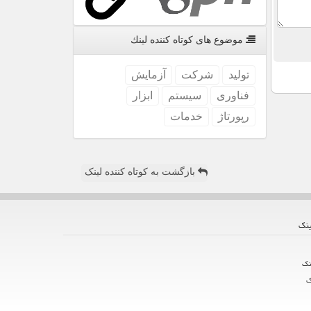
موضوع های كوتاه كننده لینك
تولید
شركت
آزمایش
فناوری
سیستم
ابزار
رپورتاژ
خدمات
بازگشت به کوتاه کننده لینک
ینك
نك
ك