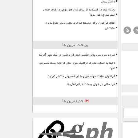
دانش بنیان
تجربه شما در استفاده از پیامرسان های بومی در ایام اختلال
اینترنت چه طور بود؟
اعلام فراخوان برای توسعه فناوری بومی پایش نفوذپذیری
ساختمان
پربحث ترین ها
شروع سرویس پولی تاکسی خودران زوکس در یک شهر آمریکا
دقیقا به اندازه مصرف ترافیک بین الملل از حجم بسته کسر می
شود
فراخوان ساخت مودم نوری با تراشه بومی منتشر گردید
خردسالان در تونل وحشت فیلترشکن ها
جدیدترین ها