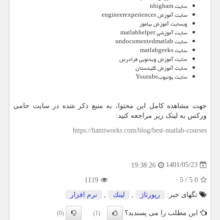
سایت
nhigham
سایت آموزش
engineerexperiences
وبسایت آموزش بیاموز
سایت آموزشی
matlabhelper
سایت
undocumentedmatlab
سایت
matlabgeeks
سایت آموزش ویدئویی فرادرس
سایت آموزش کلیدستان
سایت یوتیوب
Youtube
جهت مشاهده کامل این محتوا، به منبع ذکر شده در سایت حامی
ورکس به لینک زیر مراجعه کنید:
https://hamiworks.com/blog/best-matlab-courses
1401/05/23
19:38:26
1119
5
/
5.0
تگهای خبر:
رپورتاژ
,
لینك
,
نرم افزار
این مطلب را می پسندید؟
(0)
(1)