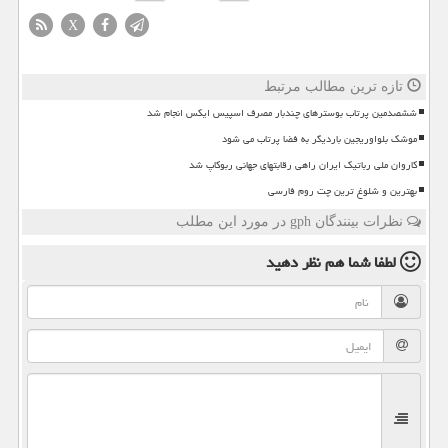
X
تازه ترین مطالب مرتبط
ششصدمین پرتاب بوسترهای چندبار مصرف اسپیس ایکس انجام شد
موشک بلواوریجین باردیگر به فضا پرتاب می شود
کاروان ملی رباتیک ایران راهی رقابتهای جهانی ربوکاپ شد
بهترین و شلوغ ترین چت روم فارسی
نظرات بینندگان gph در مورد این مطلب
لطفا شما هم
نظر دهید