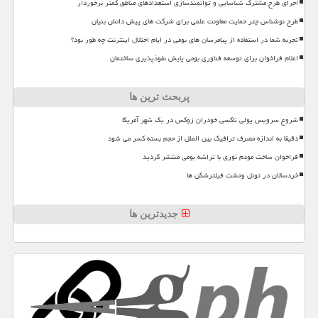
اجرای طرح مشترک شناسایی و توانمندسازی استعدادهای مناطق کمتر برخوردار
طرح نوشناس چتر حمایت معاونت علمی برای شرکت های پیش دانش بنیان
تجربه شما در استفاده از پیامرسان های بومی در ایام اختلال اینترنت چه طور بود؟
اعلام فراخوان برای توسعه فناوری بومی پایش نفوذپذیری ساختمان
پربحث ترین ها
شروع سرویس پولی تاکسی خودران زوکس در یک شهر آمریکا
دقیقا به اندازه مصرف ترافیک بین الملل از حجم بسته کسر می شود
فراخوان ساخت مودم نوری با تراشه بومی منتشر گردید
خردسالان در تونل وحشت فیلترشکن ها
جدیدترین ها