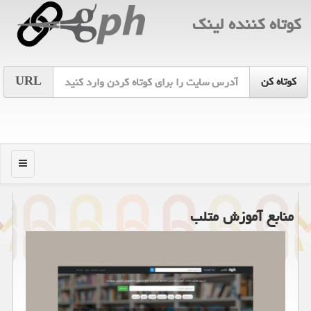
كوتاه كننده لینك
URL
منو
منابع آموزش متلب