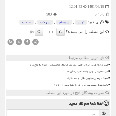
1401/05/19
12:01:43
903
5
/
5.0
تگهای خبر:
تولید
,
سیستم
,
شركت
,
صنعت
این مطلب را می پسندید؟
(0)
(1)
X
تازه ترین مطالب مرتبط
مرگ دورکاری در ایران وقتی اینترنت ناپایدار متخصصان را ملزم به کوچ کرد
خردسالان در تونل وحشت فیلترشکن ها
سرقت چندین میلیون دلار در ۲۵ دقیقه
رتبه هوش مصنوعی ایران در پژوهش بین ۱۲ تا ۱۸
نظرات بینندگان gph در مورد این مطلب
لطفا شما هم
نظر دهید