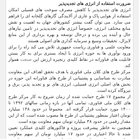
ضرورت استفاده از انرژی های تجدیدپذیر
انرژی های تجدیدپذیر با کاهش مصرف سوخت های فسیلی امکان
استفاده از هوایی پاک و عاری از آلایندگی گازهای گلخانه ای را فراهم
می سازد. می توان گفت بیشتر کشورهای جهان به اهمیت و نقش
منابع مختلف انرژی، خصوصاً انرژی های تجدیدپذیر در تامین نیازهای
حال و آینده پی برده و درحال توسعه و بهره برداری از این منابع
لایزال، تحقیقات وسیع و سرمایه گذاری های اصولی هستند.
معاونت علمی و فناوری ریاست جمهوری تلاش می کند راه را برای
ورود نوآوری ها به حوزه انرژی با ایجاد بستری برای به کار بستن
قابلیت های فناورانه در نقاط کلیدی زنجیره ارزش این
صنعت
هموار
کند.
مرکز طرح های کلان ملی فناوری با هدف تحقق اهداف این معاونت
مبادرت به شناسایی و پشتیبانی از طرح های فناورانه این حوزه در
بخش های اصلی انرژی فسیلی، انرژی های نو و تجدید پذیر، برق و
نیروگاه کرده است.
از مجموع ۱۷ طرح حمایت شده از زمان شروع به کار مرکز طرح
های کلان ملی فناوری، تمامی آنها در بازه زمانی سالهای ۱۳۹۲ تا
۱۴۰۰ مورد حمایت قرار گرفته اند. مجموعاً در حدود ۱۳۸ میلیارد
تومان اعتبار بمنظور پشتیبانی از طرح ها مصوب شده است که از این
مقدار رقمی در حدود ۳۸ میلیارد تومان سهم معاونت بوده است.
همچنین به خاطر پیشرفت پروژه و فاکتورهای کلیدی عملکرد تعیین
شده تا حالا اعتباری در حدود ۱۷ میلیارد تومان از سهم معاونت