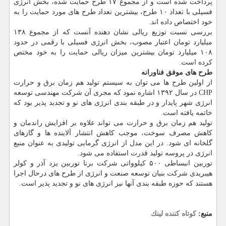
پرداخت شده است و از مجموع ۱۷ طرح حمایت شده، بخش انرژی
فسیلی با تعداد ۱۰ طرح، بیشترین تعداد طرح های مورد حمایت را به
خود اختصاص داده اند.
بررسی نسبت توزیع ریالی نشان دهنده آنست که از مجموع ۱۳۸
میلیارد تومان اعتبار مصوب، بخش انرژی فسیلی با رقمی در حدود
۱۰۸ میلیارد تومان بیشترین میزان ریالی حمایت را به خود مختص
کرده است.
طرح های موفق فناورانه
از اولین طرح ها می توان به سیستم تولید هم زمان برق و حرارت
CHP در سال ۱۳۹۲ اشاره نمود که مجری آن شرکت مهندسی توسعه
انرژی شهر پایدار و در طبقه بندی انرژی های نو و تجدید پذیر بود که
خاتمه یافته است.
تولید هم زمان برق و حرارت می تواند علاوه بر افزایش راندمان و
کاهش مصرف سوخت، موجب کاهش انتشار آلاینده ها و گازهای
گلخانه ای شود. در این مدل از انرژی گرمایی تولیدی به عنوان منبع
انرژی در پروسه تولید قدرت استفاده می شود.
توربین انبساطی ۵۰۰ کیلوواتی شرکت برنا توربین یزد آذر و کولر
هیبریدی شرکت بنیان توسعه صنعت و انرژی از طرح های درحال اجرا
هستند که حوزه طبقه بندی آنها نیز انرژی های نو و تجدید پذیر است.
منبع:
كوتاه كننده لینك