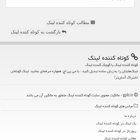
مطالب کوتاه کننده لینک
بازگشت به کوتاه کننده لینک
كوتاه كننده لینك
کوتاه کننده لینک یا کوچک کننده لینک
لینک‌هایتان را به زبان ساده تبدیل کنید ، با جی پی اچ، همواره حرفه‌ای بمانید. لینک کوتاه‌تر،
اشتراک آسان‌تر!
gph.ir - مالکیت معنوی سایت كوتاه كننده لینك متعلق به مالکین آن می باشد
میانبرهای كوتاه كننده لینك
درباره ما
بک لینک در كوتاه كننده لینك
رپورتاژ در كوتاه كننده لینك
مطالب كوتاه كننده لینك