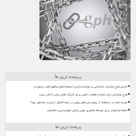
پربیننده ترین ها
اجرای طرح مشترک شناسایی و توانمندسازی استعدادهای مناطق کمتر برخوردار
طرح نوشناس چتر حمایت معاونت علمی برای شرکت های پیش دانش بنیان
تجربه شما در استفاده از پیامرسان های بومی در ایام اختلال اینترنت چه طور بود؟
اعلام فراخوان برای توسعه فناوری بومی پایش نفوذپذیری ساختمان
پربحث ترین ها