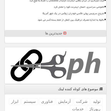
مرگ دورکاری در ایران وقتی اینترنت ناپایدار متخصصان را ملزم به کوچ کرد
خاموشی سراسری، اتصال اینترنت کوبا را مختل کرد
شروع سرویس پولی تاکسی خودران زوکس در یک شهر آمریکا
دقیقا به اندازه مصرف ترافیک بین الملل از حجم بسته کسر می شود
جدیدترین ها
موضوع های كوتاه كننده لینك
تولید
شركت
آزمایش
فناوری
سیستم
ابزار
رپورتاژ
خدمات