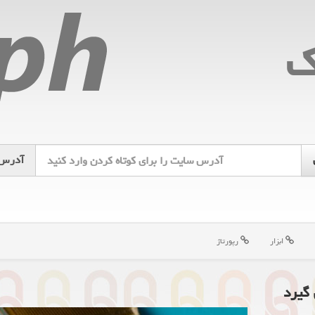
ك
آدرس
ابزار
رپورتاژ
گیرد