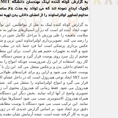
به
کوچک ابداع نموده
مداوم تصاویر اولتراساوند را از اعضای داخلی بدن تهیه نما
به گزارش کوتاه کننده لینک به نقل از نیواطلس، این نو
جهت ایجاد آینده ای است که در آن استیکرهای مذکور به
سلامت ماهیچه را طی ورزش یا مراحل تکامل جنین در د
را رصد می کنند. تصویربرداری اولتراساوند ایمن ترین و ش
عکس برداری پزشکی است اما فرد حتما باید در مطب
شود و البته به تجهیزات حجیم هم نیاز است. برای این منظور
ضخیم از ژل سرد روی پوست قرار گیرد و سپس دستگاه اول
کار رود. استفاده از این ژل ضروریست چونکه امواج را 
به اعضای داخلی بدن و برعکس منتقل می کند. این ژل با 
پوست خشک می شود و ازاین رو برای فرایندهای طولانی تر 
جدید MIT ایجاد نوعی هیدروژل است که در داخل غشا
قرار می گیرد و امواج اولتراساوند را منتقل می کند. شی
هیدروژل می شود. فقط زمانی که هیدروژل محتوی آب زیا
تصویری واضح از آنها ارائه نمایند. بخش دیگر این دستگ
همراه هیدروژل الاستومری سبب می شود استیکرها بتوانن
نمایند. این ترکیب سبب می شود دستگاه با پوست مطابقت 
دقیق تری ایجاد شود. بر اساس گزارش جدیدی که در ژورنال
وزنه به کار گرفته شده است. نتیجه آزمایش نشان دهنده پتا