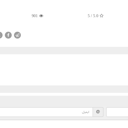
901
5
/
5.0
X