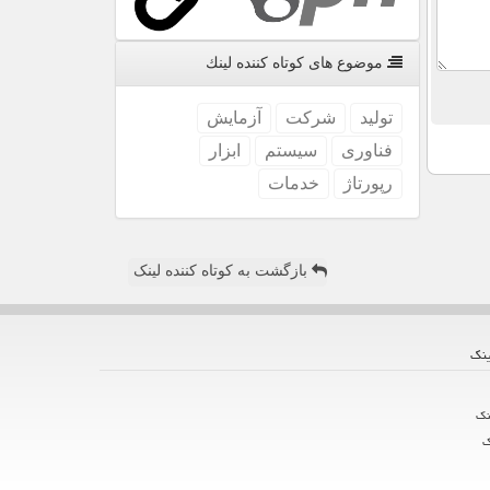
موضوع های كوتاه كننده لینك
تولید
شركت
آزمایش
فناوری
سیستم
ابزار
رپورتاژ
خدمات
بازگشت به کوتاه کننده لینک
ینك
نك
ك