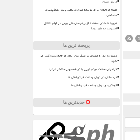
دانش بنیان
اعلام فراخوان برای توسعه فناوری بومی پایش نفوذپذیری
ساختمان
تجربه شما در استفاده از پیامرسان های بومی در ایام اختلال
اینترنت چه طور بود؟
پربحث ترین ها
دقیقا به اندازه مصرف ترافیک بین الملل از حجم بسته کسر می
شود
فراخوان ساخت مودم نوری با تراشه بومی منتشر گردید
خردسالان در تونل وحشت فیلترشکن ها
کودکان در تونل وحشت فیلترشکن ها
جدیدترین ها