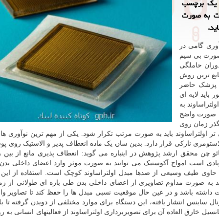
 گزارش کوتاه کننده لینک مهندسان دانشگاه MIT یک برچسب
 اند که می تواند به مدت ۴۸ ساعت به صورت
ید.
آوری گامی در
 صورت بی سیم
وران حاملگی
ایع ترین روش
 پزشک حاضر
 باید لایه ای
تراساوند به
به صورت واضح
گذر زمان روی
اولتراساوند باید به صورت مرتب تکرار شود. یکی از مهم ترین نوآوری ها د
ی الاستومری نازکی قرار دارد. بدین سان یک ماده انعطاف پذیر و الاستیک روی پ
ائو چن محقق ارشد پژوهش در اینباره می گوید: انعطاف پذیری مانع از بین 
دی است امواج آکوستیک می توانند به صورت موثر وارد اعضای داخلی بدن
اه حاوی طیف وسیعی از صدها مبدل اولتراساوند کوچک است. استفاده از این 
د به صورت مداوم تصاویری از اعضای داخلی بدن طی بازه ای طولانی از زما
داشته باشد و در عین حال موقعیت نسبی مبدل ها را حفظ کند تا تصاویر وا
 ساینس انتشار یافته، این دستگاه برای موارد مختلفی از دویدن گرفته تا بل
نسیل خارق العاده آن برای تصویربرداری اولتراساوند از فعالیتهای انسانی به 