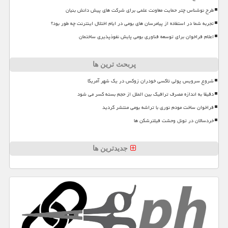
طرح نوشناس چتر حمایت معاونت علمی برای شرکت های پیش دانش بنیان
تجربه شما در استفاده از پیامرسان های بومی در ایام اختلال اینترنت چه طور بود؟
اعلام فراخوان برای توسعه فناوری بومی پایش نفوذپذیری ساختمان
پربحث ترین ها
شروع سرویس پولی تاکسی خودران زوکس در یک شهر آمریکا
دقیقا به اندازه مصرف ترافیک بین الملل از حجم بسته کسر می شود
فراخوان ساخت مودم نوری با تراشه بومی منتشر گردید
خردسالان در تونل وحشت فیلترشکن ها
جدیدترین ها