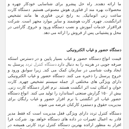
ما ارائه دهنده, راه حل پیشرو برای شناسایی خودکار چهره و
محصولات بهره مند از فناوری هوش مصنوعی هستیم. دستگاه کارت
ساعت زنی اتوماتیک, به رایج ترین فناوری ها مانند تشخیص
اثرانگشت, چهره, کارت هوشمند و سایر موارد مجهز است. شرکت
فراافزار خدمات آموزش و نصب دستگاه ورود و خروج, گارانتی در
محل و پشتیبانی پس از فروش را ارائه می دهد.
دستگاه حضور و غیاب الکترونیکی
قیمت انواع دستگاه حضور و غیاب بسیار پایین و در دسترس استکه
صرفه جویی در هزینه را به دنبال دارد.
دستگاه کنترل تردد
پرسنل به
ایجاد وقت شناسی در سازمان کمک می کند, زیرا سوابق ورود و
خروج پرسنل را ذخیره می کنند. دستگاه حضور و غیاب الکترونیکی
دارای ویژگی های مختلفی از جمله سیستم تشخیص چهره, کارت
خوان و امکان ثبت اثر انگشت هستند. نرم افزار دستگاه کارت زنی,
بیش از ۱۵۰ گزارش صنعتی استاندارد را تولید می کنند. انواع دستگاه
حضور غیاب اثر انگشتی با نرم افزار حضور و غیاب رایگان برای
مدیریت حقوق و دستمزد کارکنان عرضه می شوند.
دستگاه کنترل تردد دارای ویژگی قفل مدیریت است که فقط مدیر
قادر به اعمال تغییرات در داده های دستگاه خواهد بود. شرکت فرا
افزار به منظور ارائده بهترین دستگاه کنترل تردد کارتی همیشه در