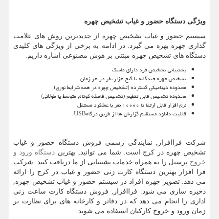
ویژگی دستگاه حضور و غیاب تشخیص چهره
سیستم حضور و غیاب تشخیص چهره از جدیدترین روش های علامت
گذاری چهره بهره می گیرد. در ادامه به برخی از ویژگی های کلیدی
دستگاه های تشخیص چهره مبتنی بر هوش مصنوعی اشاره داریم.
پشتیبانی تشخیص فرد دارای ماسک
تشخیص چهره چندگانه تا گنج هزار نفر در هر زمان
محدوده دینامیکی گسترده (تشخیص چهره در همه شرایط نوری)
محدوده تشخیص قابل تنظیم (تشخیص فاصله کوتاه, متوسط یا طولانی)
نرم افزار قابل ارتقا تا ۱۰۰۰۰ نفر با عملکرد مستقل
قابلیت دانلود مستقیم گزارش ها از طریق درگاه
USB
شرکت فراافزار, نمایندگی رسمی فروش دستگاه حضور و غیاب
تشخیص چهره در کرج است. شما می توانید, بهترین
دستگاه ورود و
خروج
پرسنل را به همراه خدمات پشتیبانی از ما دریافت کنید. شرکت
فرا افزار بهترین دستگاه کارت زنی حضور و غیاب در کرج را ارائه
می دهد. تصویر چهره افراد در سیستم حضور و غیاب تشخیص چهره,
ذخیره سازی می شود. فراافزار, فروش دستگاه کارت ساعت زنی
اداری را انجام می دهد که در دفاتر و کارخانه های برای نظارت بر
زمان ورود و خروج کارکنان استفاده می شوند.