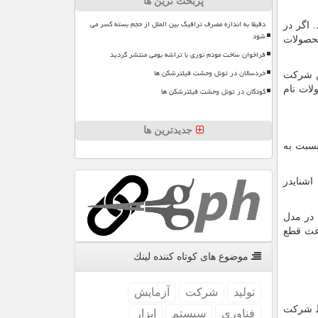
پربحث ترین ها
دقیقا به اندازه مصرف ترافیک بین الملل از حجم بسته کسر می
 اگر در
شود
محصولات
فراخوان ساخت مودم نوری با تراشه بومی منتشر گردید
خردسالان در تونل وحشت فیلترشکن ها
ین شرکت
لات نام
کودکان در تونل وحشت فیلترشکن ها
جدیدترین ها
نسبت به
اشنایدر
 در مدل
اعث قطع
موضوع های كوتاه كننده لینك
تولید
شركت
آزمایش
سط شرکت
فناوری
سیستم
ابزار