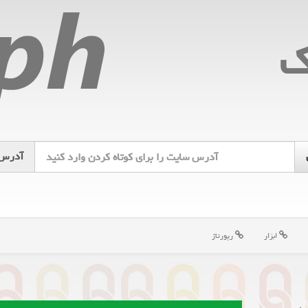
ك
آدرس
ابزار
رپورتاژ