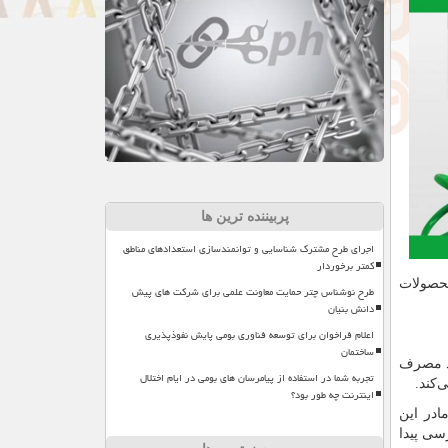
پربیننده ترین ها
اجرای طرح مشترک شناسایی و توانمندسازی استعدادهای مناطق
کمتر برخوردار
محصولات
طرح نوشناس چتر حمایت معاونت علمی برای شرکت های پیش
دانش بنیان
اعلام فراخوان برای توسعه فناوری بومی پایش نفوذپذیری
ساختمان
اد مصرف
تجربه شما در استفاده از پیامرسان های بومی در ایام اختلال
‌کند.
اینترنت چه طور بود؟
ادر این
سی پیدا