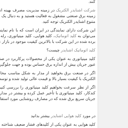
کنند.
شرکت اشنایدر الکتریک
در زمینه مدیریت مصرف بهینه انر
زمینه برق صنعتی مشغول به فعالیت هستید و به دنبال ی
متنوع اشنایدر الکتریک توجه کنید.
این شرکت دارای نمایندگی در ایران است که با نام نمای
می‌توان به
کلید اتوماتیک
، کلید هوایی، کلید مینیاتوری، ر
برده شده در این شرکت با بالاترین کیفیت موجود در بازار
کلید اتوماتیک اشنایدر
چیست؟
کلید مینیاتوری به عنوان یکی از محصولات پرکاربرد در صن
عبور جریان بیش از اندازه برق حساس بوده و جهت جلوگیری 
اگر در صنعت برق بخواهید از مدار به شکل مناسب محافظ
الکتریک با کیفیت بسیار بالا و قیمت عالی تولید شده و توس
اگر از نظر سرعت بخواهیم کلید مینیاتوری را بررسی کنیم 
کندکار، کلید مینیاتوری با تأخیر عمل کرده و بیشتر در مدا
جریان سریع برق شده که در مصارف روشنایی مورد استفاده
در مورد
کلید هوایی اشنایدر
بیشتر بدانید
کلید هوایی به عنوان یکی از کلیدهای فشار ضعیف شناخته م