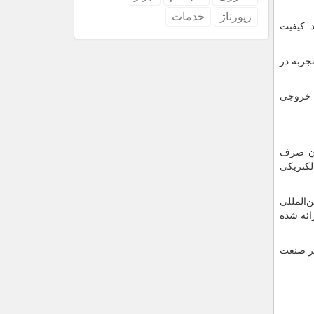
رپورتاژ
خدمات
. کیفیت
جربه در
و خروجی
دون صرف
لکتریکی
‌المللی
ائه شده
بر صنعت