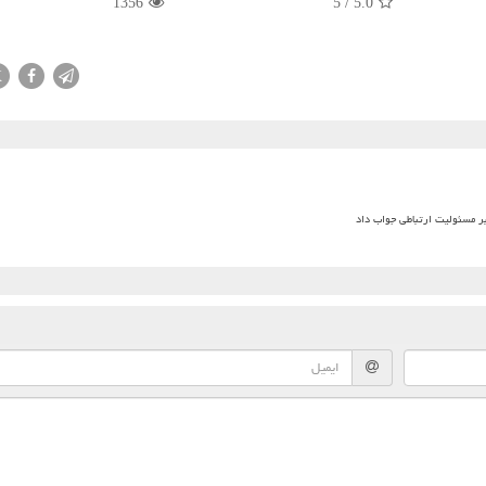
1356
5
/
5.0
X
بر مسئولیت ارتباطی جواب داد