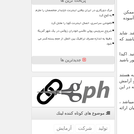
پربحث ترین ها
مرگ دورکاری در ایران وقتی اینترنت ناپایدار متخصصان را ملزم
 ممکن
به کوچ کرد
آسوده
خاموشی سراسری، اتصال اینترنت کوبا را مختل کرد
شروع سرویس پولی تاکسی خودران زوکس در یک شهر آمریکا
د. شاید
دقیقا به اندازه مصرف ترافیک بین الملل از حجم بسته کسر می
اشند که
شود
د. اکیدا
جدیدترین ها
ر باشید
ه هستند
و آرامش
 در این
بقه در این زمینه میباشد ،
در بیش از 38 کشور را به متقاضیان ارائه
موضوع های كوتاه كننده لینك
تولید
شركت
آزمایش