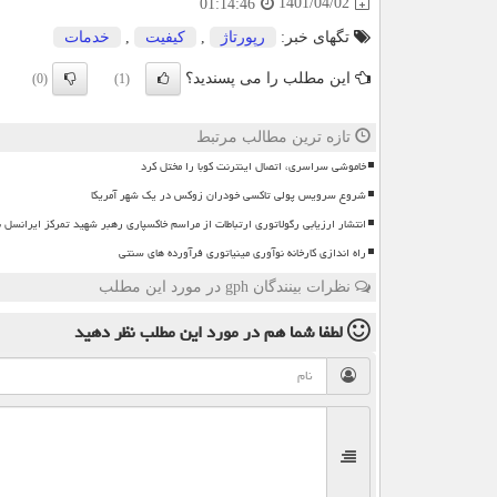
1401/04/02
01:14:46
تگهای خبر:
رپورتاژ
,
كیفیت
,
خدمات
این مطلب را می پسندید؟
(0)
(1)
تازه ترین مطالب مرتبط
خاموشی سراسری، اتصال اینترنت کوبا را مختل کرد
شروع سرویس پولی تاکسی خودران زوکس در یک شهر آمریکا
انتشار ارزیابی رگولاتوری ارتباطات از مراسم خاکسپاری رهبر شهید تمرکز ایرانسل 
راه اندازی کارخانه نوآوری مینیاتوری فرآورده های سنتی
نظرات بینندگان gph در مورد این مطلب
لطفا شما هم
در مورد این مطلب
نظر دهید