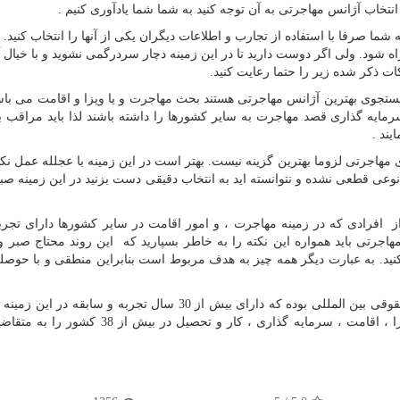
از انتخاب آژانس مهاجرتی به آن توجه کنید به شما شما یادآوری کنیم .
ما صرفا با استفاده از تجارب و اطلاعات دیگران یکی از آنها را انتخاب کنید.
ه شود. ولی اگر دوست دارید تا در این زمینه دچار سردرگمی نشوید و با خیال 
ات ذکر شده زیر را حتما رعایت کنید.
تجوی بهترین آژانس مهاجرتی هستند بحث مهاجرت و یا ویزا و اقامت می باش
 سرمایه گذاری قصد مهاجرت به سایر کشورها را داشته باشند لذا باید مراقب ب
یند .
 مهاجرتی لزوما بهترین گزینه نیست. بهتر است در این زمینه با عجلله عمل نکنی
عی قطعی نشده و نتوانسته اید به انتخاب دقیقی دست بزنید در این زمینه صبو
افرادی که در زمینه مهاجرت ، و امور اقامت در سایر کشورها دارای تجرب
اجرتی باید همواره این نکته را به خاطر بسپارید که این روند محتاج صبر 
نید. به عبارت دیگر همه چیز به هدف مربوط است بنابراین منطقی و با حوصله
موسسه ثبتا بعنوان یکی از بهترین موسسات مهاجرتی و حقوقی بین المللی بوده که دارای بیش از 30 سال تجربه و سا
این مرکز هم اکنون کلیه خدمات مربوط به مهاجرت ، ویزا ، اقامت ، سرمایه گذاری ، کار و تحصیل 