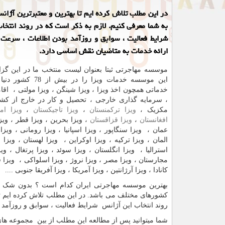
در این مطلب تلاش کرده ایم تا بهترین و معتبرترین آژانس
به شما معرفی کنیم. لازم به ذکر است که در روند انتخا
شرایط فعالیت ، سوابق و روزآمد بودن اطلاعات ، سرعت
ارائه خدمات به متاضیان نقش اساسی دارد.
موسسه مهاجرتی ثبتا بعنوان لیست منتخب ما در این گزا
این موسسه خدمات ویزا را در 
خدماتی همچون اخذ ویزا ، ویزا شینگن ، ویزا مولتی ، اق
، سرمایه گذاری خارجی ، تحصیل و کار در خارج از کشور
مکزیک ،
ویزا ترکمنستان
،
ویزا تاجیکستان
،
ویزا ام
افغانستان
،
ویزا قزاقستان
، ویزا بحرین ، ویزا قطر ، ویز
عمان ، ویزا سنگاپور ، ویزا اسپانیا ، ویزا رومانی ، ویزا
المان ، ویزا ترکیه ، ویزا اوکراین ، ویزا لهستان ، ویزا 
استرالیا ، ویزا انگلستان ، ویزا سوئد ، ویزا پرتغال ، وی
مجارستان ، ویزا مصر ، ویزا نروژ ، ویزا اسلواکی ، ویزا فن
کانادا ، ویزا آرژانتین ، ویزا آمریکا ، ویزا آفریقا جنوبی ....
بهترین موسسه مهاجرتی ایران کدام است ؟ بدون شک پید
کشورهای مختلف می باشد. در این مطلب تلاش کرده ایم تا 
روند انتخاب این آژانس شرایط فعالیت ، سوابق و روزآمد
شما میتوانید پس از مطالعه این مطلب از بین مجموعه های 