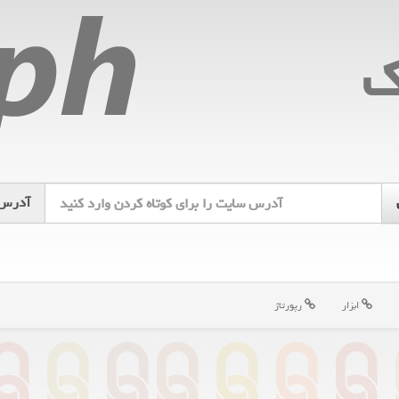
ك
آدرس
ابزار
رپورتاژ