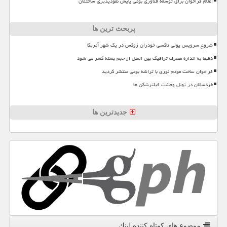
اعلام فراخوان برای توسعه فناوری بومی پایش نفوذپذیری ساختمان
پربحث ترین ها
شروع سرویس پولی تاکسی خودران زوکس در یک شهر آمریکا
دقیقا به اندازه مصرف ترافیک بین الملل از حجم بسته کسر می شود
فراخوان ساخت مودم نوری با تراشه بومی منتشر گردید
خردسالان در تونل وحشت فیلترشکن ها
جدیدترین ها
موضوع های كوتاه كننده لینك