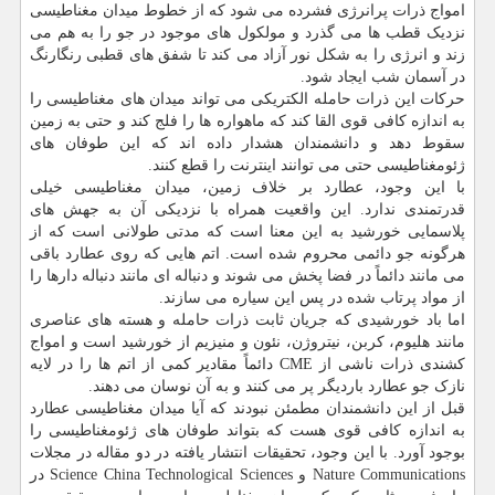
امواج ذرات پرانرژی فشرده می شود که از خطوط میدان مغناطیسی
نزدیک قطب ها می گذرد و مولکول های موجود در جو را به هم می
زند و انرژی را به شکل نور آزاد می کند تا شفق های قطبی رنگارنگ
در آسمان شب ایجاد شود.
حرکات این ذرات حامله الکتریکی می تواند میدان های مغناطیسی را
به اندازه کافی قوی القا کند که ماهواره ها را فلج کند و حتی به زمین
سقوط دهد و دانشمندان هشدار داده اند که این طوفان های
ژئومغناطیسی حتی می توانند اینترنت را قطع کنند.
با این وجود، عطارد بر خلاف زمین، میدان مغناطیسی خیلی
قدرتمندی ندارد. این واقعیت همراه با نزدیکی آن به جهش های
پلاسمایی خورشید به این معنا است که مدتی طولانی است که از
هرگونه جو دائمی محروم شده است. اتم هایی که روی عطارد باقی
می مانند دائماً در فضا پخش می شوند و دنباله ای مانند دنباله دارها را
از مواد پرتاب شده در پس این سیاره می سازند.
اما باد خورشیدی که جریان ثابت ذرات حامله و هسته های عناصری
مانند هلیوم، کربن، نیتروژن، نئون و منیزیم از خورشید است و امواج
کشندی ذرات ناشی از CME دائماً مقادیر کمی از اتم ها را در لایه
نازک جو عطارد باردیگر پر می کنند و به آن نوسان می دهند.
قبل از این دانشمندان مطمئن نبودند که آیا میدان مغناطیسی عطارد
به اندازه کافی قوی هست که بتواند طوفان های ژئومغناطیسی را
بوجود آورد. با این وجود، تحقیقات انتشار یافته در دو مقاله در مجلات
Nature Communications و Science China Technological Sciences در