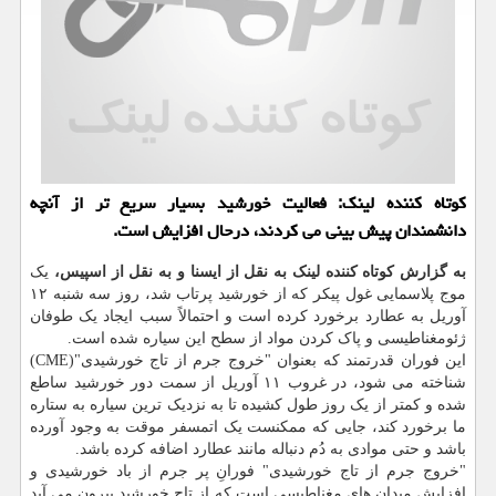
کوتاه کننده لینک: فعالیت خورشید بسیار سریع تر از آنچه
دانشمندان پیش بینی می کردند، درحال افزایش است.
به گزارش کوتاه کننده لینک به نقل از ایسنا و به نقل از اسپیس،
یک
موج پلاسمایی غول پیکر که از خورشید پرتاب شد، روز سه شنبه ۱۲
آوریل به عطارد برخورد کرده است و احتمالاً سبب ایجاد یک طوفان
ژئومغناطیسی و پاک کردن مواد از سطح این سیاره شده است.
این فوران قدرتمند که بعنوان "خروج جرم از تاج خورشیدی"(CME)
شناخته می شود، در غروب ۱۱ آوریل از سمت دور خورشید ساطع
شده و کمتر از یک روز طول کشیده تا به نزدیک ترین سیاره به ستاره
ما برخورد کند، جایی که ممکنست یک اتمسفر موقت به وجود آورده
باشد و حتی موادی به دُم دنباله مانند عطارد اضافه کرده باشد.
"خروج جرم از تاج خورشیدی" فورانِ پر جرم از باد خورشیدی و
افزایش میدان های مغناطیسی است که از تاج خورشید بیرون می آید