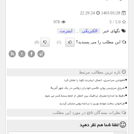
1401/01/28
22:29:24
978
5
/
5.0
تگهای خبر:
الكتریكی
,
اینترنت
این مطلب را می پسندید؟
(0)
(1)
X
تازه ترین مطالب مرتبط
خاموشی سراسری، اتصال اینترنت کوبا را مختل کرد
شروع سرویس پولی تاکسی خودران زوکس در یک شهر آمریکا
دقیقا به اندازه مصرف ترافیک بین الملل از حجم بسته کسر می شود
فراخوان ساخت مودم نوری با تراشه بومی منتشر گردید
نظرات بینندگان gph در مورد این مطلب
لطفا شما هم
نظر دهید