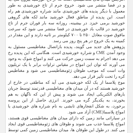
و در فضا منتشر می شود. خروج جرم از تاج خورشیدی به طور
معمول با دیگر پدیده های خورشیدی مانند شراره خورشیدی هم راه
است. این پدیده از مناطق فعال خورشید مانند لکه های گروهی
خورشید برمی خیزد. در بیشینه، روزانه سه بار فوران جرم از تاج
خورشید در قالب باد خورشیدی در فضا منتشر می شود که سرعت
مافوق صوت معادل ۲۵۰ تا ۷۰۰ کیلومتر بر ثانیه دارند و این مقدار در
کمینه به یک خروج در هر پنج روز می رسد.
پژوهش های جدید می گویند، پدیده بازاتصال مغناطیسی مسئول به
وجود آمدن CME و شراره خورشیدی است. هنگامی که این پدیده رخ
می دهد اجرام به سمت زمین حرکت می کنند و امواج شوک به وجود
می آورند که توان این امواج در مقیاس تراوات برابر با یک تریلیون
وات است که موجب طوفان ژئومغناطیسی می شود و مغناطیس
کره را تحت تأثیر قرار می دهد.
موج پلاسما از یک لکه خورشیدی می آید که مناطقی در خارج از
خورشید هستند که در آن میدان های مغناطیسی قدرتمند توسط جریان
بارهای الکتریکی ایجاد می شوند و پیش از این که ناگهان به هم
بخورند، به یکدیگر گره می خورند. انرژی حاصل از این پروسه
برخورد، به شکل انفجارهای تابشی به نام شراره های خورشیدی یا
امواج پلاسما(CME) آزاد می شود.
در سیاراتی مانند زمین که دارای میدان های مغناطیسی قوی هستند،
امواج پلاسما جذب می شوند و طوفان های ژئومغناطیسی قوی ایجاد
می کنند. در طول این طوفان ها، میدان مغناطیسی زمین کمی توسط