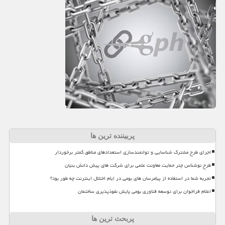
پربیننده ترین ها
اجرای طرح مشترک شناسایی و توانمندسازی استعدادهای مناطق کمتر برخوردار
طرح نوشناس چتر حمایت معاونت علمی برای شرکت های پیش دانش بنیان
تجربه شما در استفاده از پیامرسان های بومی در ایام اختلال اینترنت چه طور بود؟
اعلام فراخوان برای توسعه فناوری بومی پایش نفوذپذیری ساختمان
پربحث ترین ها