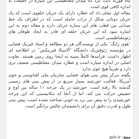
ماه فوریه ثابت کرد که میدان مغناطیسی این سیاره در حقیقت به
اندازه کافی قوی است.
مقاله اول نشان داد که عطارد دارای یک جریان حلقوی است که یک
جریان دوناتی شکل از ذرات حامله است که در اطراف یک خط
میدانی بین قطب های این سیاره جریان دارند و مقاله دوم به این
اشاره نمود که این جریان حلقه ای قادر به ایجاد طوفان های
ژئومغناطیسی است.
"هوی ژانگ" یکی از نویسندگان هر دو مطالعه و استاد فیزیک فضایی
در مؤسسه ژئوفیزیک دانشگاه "آلاسکا فیربنکس" در اطلاعیه ای
اظهار داشت: فرآیندها کاملاً شبیه به اینجا روی زمین هستند. تفاوت
اصلی در اندازه سیاره است و عطارد میدان مغناطیسی ضعیف تری
دارد و تقریباً هیچ جوی ندارد.
بگفته مرکز پیش بینی هوای فضایی سازمان ملی اقیانوسی و جوی
آمریکا، فعالیت خورشید بسیار سریع تر از پیش بینی های رسمی
گذشته بالا رفته است. خورشید در یک چرخه ۱۱ ساله بین اوج و
حضیض حرکت می کند، اما از آنجا که مکانیسمی که این چرخه
خورشیدی را به پیش می برد به خوبی شناخته نشده است، پیش بینی
طول و قدرت دقیق آن برای دانشمندان چالش برانگیز است.
منبع:
gph.ir