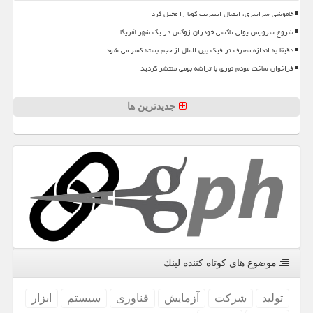
خاموشی سراسری، اتصال اینترنت کوبا را مختل کرد
شروع سرویس پولی تاکسی خودران زوکس در یک شهر آمریکا
دقیقا به اندازه مصرف ترافیک بین الملل از حجم بسته کسر می شود
فراخوان ساخت مودم نوری با تراشه بومی منتشر گردید
جدیدترین ها
موضوع های كوتاه كننده لینك
تولید
شركت
آزمایش
فناوری
سیستم
ابزار