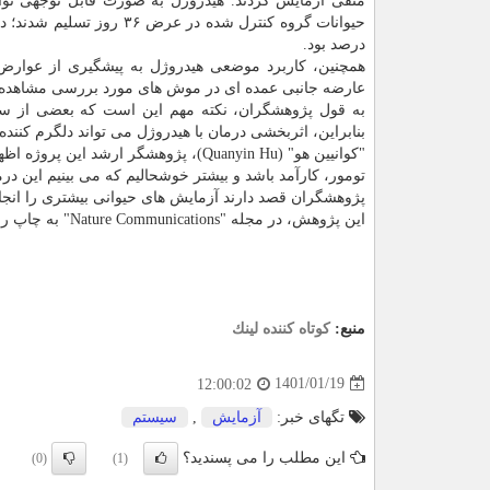
منفی آزمایش کردند. هیدروژل به صورت قابل توجهی توان
درصد بود.
همچنین، کاربرد موضعی هیدروژل به پیشگیری از عوارض 
عارضه جانبی عمده ای در موش های مورد بررسی مشاهده 
به قول پژوهشگران، نکته مهم این است که بعضی از سرطا
بنابراین، اثربخشی درمان با هیدروژل می تواند دلگرم کننده 
"کوانیین هو" (Quanyin Hu)، پژوهشگر ار
تومور، کارآمد باشد و بیشتر خوشحالیم که می بینیم این درما
پژوهشگران قصد دارند آزمایش های حیوانی بیشتری را انجام 
این پژوهش، در مجله "Nature Communications" به چاپ رسید.
منبع:
كوتاه كننده لینك
1401/01/19
12:00:02
تگهای خبر:
آزمایش
,
سیستم
این مطلب را می پسندید؟
(0)
(1)