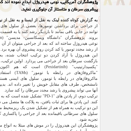
پژوهشگران آمریکایی، نوعی هیدروژل ابداع نموده اند که 
پیشروی سرطان و متاستاز آن جلوگیری نماید.
به گزارش کوتاه کننده لینک به نقل از ایسنا و به نقل از 
از جراحی برای برداشتن تومورها، بعضی از سلول ها
توانند در جایی باقی بمانند تا باردیگر رشد کنند یا به قسمت
نوعی هیدروژل ساخته اند که بعد از جراحی میتوان از آن 
از رشد مجدد تومور یا کند کردن روند پیشروی آن بهره برد.
این هیدروژل با آزاد کردن دو ترکیب انتخاب شده، به
بازگشت سرطان بعد از جراحی می پردازد. اولین ترکیب، د
"پکسیدارتینیب" (Pexidartinib) است که 
"ماکروفاژهای در رابطه 
ماکروفاژهای در رابطه با تومور، سلول های ایمنی هستن
نامشخص، طرف های مقابل خویش را تغییر داده اند. بدین
آنها می تواند پیشروی یا رشد مجدد سرطان را کند سازد.
کنند. این پادتن ها برای ثبات یافتن، به پلاکت ها متصل می 
این دو ترکیب به همراه هم از تشکیل شدن یک ریزمحیط مس
سلول های سرطانی باقیمانده بعد از جراحی را پاکسازی ک
تجزیه شود.
پژوهشگران این هیدروژل را در موش های مبتلا به انواع