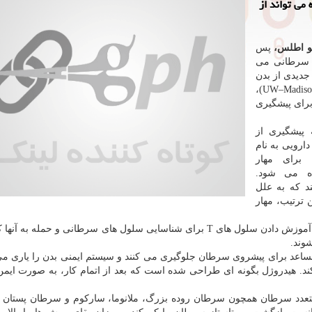
می تواند از
نیو اطلس،
پس
ی سرطانی می
 جدیدی از بدن
بروند. پژوهشگران "دانشگاه ویسکانسین- مدیسن" (UW–Madison)،
برای پیشگیری
 پیشگیری از
ارویی به نام
هم اکنون برای مهار
با تومور" (TAMs) استفاده می شود.
د که به علل
 ترتیب، مهار
ترکیب دوم، از پادتن های "PD-1" تشکیل شده است که به آموزش دادن سلول های T برای شناسایی سلول های سرطانی و حم
شوند.
اعد برای پیشروی سرطان جلوگیری می کنند و سیستم ایمنی بدن را یاری می 
ند. هیدروژل بگونه ای طراحی شده است که بعد از اتمام کار، به صورت ایمن
 متعدد سرطان همچون سرطان روده بزرگ، ملانوما، سارکوم و سرطان پستان 