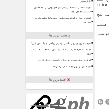
رد. همه
دانش بنیان
حیوانات گروه کنترل شده در عرض ۳۶ روز تسلیم شدند؛ در حالیکه میزان بقا برای موش های تحت درمان بسته به نوع سرطان آنها، بین ۵۰ تا ۶۶
تجربه شما در استفاده از پیامرسان های بومی در ایام اختلال
اینترنت چه طور بود؟
یب، هیچ
اعلام فراخوان برای توسعه فناوری بومی پایش نفوذپذیری
ساختمان
 هستند.
واع متعدد
پربحث ترین ها
شروع سرویس پولی تاکسی خودران زوکس در یک شهر آمریکا
دقیقا به اندازه مصرف ترافیک بین الملل از حجم بسته کسر می
شود
فراخوان ساخت مودم نوری با تراشه بومی منتشر گردید
خردسالان در تونل وحشت فیلترشکن ها
جدیدترین ها