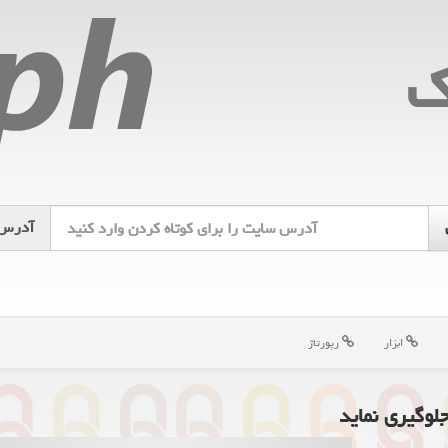
ك
آدرس
ابزار
رپورتاژ
لوگیری نماید